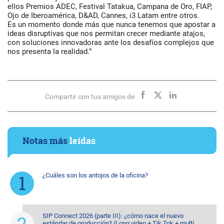
ellos Premios ADEC, Festival Tatakua, Campana de Oro, FIAP,
Ojo de Iberoamérica, D&AD, Cannes, i3 Latam entre otros.
Es un momento donde más que nunca tenemos que apostar a
ideas disruptivas que nos permitan crecer mediante atajos,
con soluciones innovadoras ante los desafíos complejos que
nos presenta la realidad.”
Compartir con tus amigos de
Notas más
leídas
¿Cuáles son los antojos de la oficina?
SIP Connect 2026 (parte III): ¿cómo nace el nuevo
estándar de producción? (Long video + Tik Tok + multi