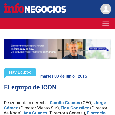
Hay Equipo
martes 09 de junio | 2015
El equipo de ICON
De izquierda a derecha:
Camilo Guanes
(CEO),
Jorge
Gómez
(Director Viento Sur),
Fidu González
(Director
de Koga),
Ana Guanes
(Directora General),
Florencia