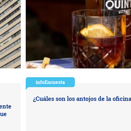
infoEncuesta
¿Cuáles son los antojos de la oficin
uente
que