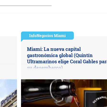
InfoNegocios Miami
Miami: La nueva capital
gastronómica global (Quintín
Ultramarinos elige Coral Gables par
su desembarco)