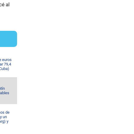
cé al
e euros
ar 79,4
 Cuba)
tín
Gables
ños de
 y un
rg) y