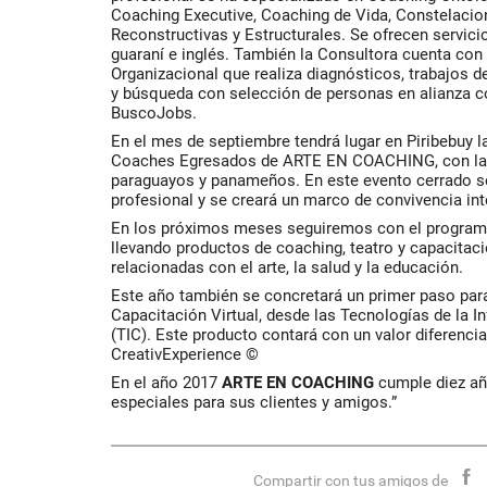
Coaching Executive, Coaching de Vida, Constelacio
Reconstructivas y Estructurales. Se ofrecen servici
guaraní e inglés. También la Consultora cuenta con
Organizacional que realiza diagnósticos, trabajos de
y búsqueda con selección de personas en alianza co
BuscoJobs.
En el mes de septiembre tendrá lugar en Piribebuy 
Coaches Egresados de ARTE EN COACHING, con la p
paraguayos y panameños. En este evento cerrado se
profesional y se creará un marco de convivencia inte
En los próximos meses seguiremos con el programa
llevando productos de coaching, teatro y capacitac
relacionadas con el arte, la salud y la educación.
Este año también se concretará un primer paso par
Capacitación Virtual, desde las Tecnologías de la 
(TIC). Este producto contará con un valor diferenci
CreativExperience ©
En el año 2017
ARTE EN COACHING
cumple diez año
especiales para sus clientes y amigos.”
Compartir con tus amigos de