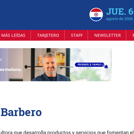
JUE. 6
agosto de 2026
 MÁS LEÍDAS
TARJETERO
STAFF
NEWSLETTER
 Barbero
ltora que desarrolla productos y servicios que fomentan el