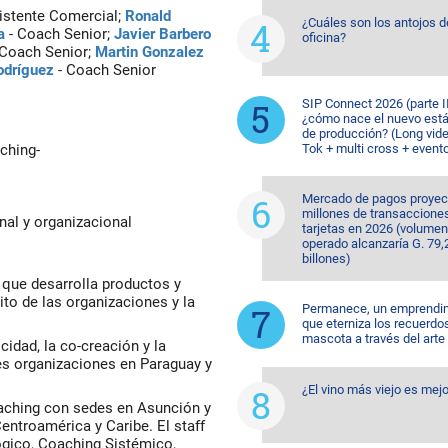
istente Comercial;
Ronald
¿Cuáles son los antojos d
a
- Coach Senior;
Javier Barbero
oficina?
 Coach Senior;
Martin Gonzalez
odríguez
- Coach Senior
SIP Connect 2026 (parte II
¿cómo nace el nuevo est
de producción? (Long vide
ching-
Tok + multi cross + event
Mercado de pagos proyec
millones de transaccione
nal y organizacional
tarjetas en 2026 (volumen
operado alcanzaría G. 79,
billones)
 que desarrolla productos y
ito de las organizaciones y la
Permanece, un emprendi
que eterniza los recuerdo
mascota a través del arte
cidad, la co-creación y la
es organizaciones en Paraguay y
¿El vino más viejo es mejo
aching con sedes en Asunción y
ntroamérica y Caribe. El staff
ógico, Coaching Sistémico,