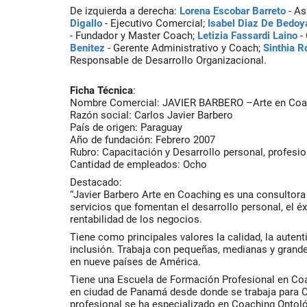
De izquierda a derecha:
Lorena Escobar Barreto
- As
Digallo
- Ejecutivo Comercial;
Isabel Diaz De Bedoy
- Fundador y Master Coach;
Letizia Fassardi Laino
-
Benitez
- Gerente Administrativo y Coach;
Sinthia R
Responsable de Desarrollo Organizacional.
Ficha Técnica
:
Nombre Comercial: JAVIER BARBERO –Arte en Coa
Razón social: Carlos Javier Barbero
País de origen: Paraguay
Año de fundación: Febrero 2007
Rubro: Capacitación y Desarrollo personal, profesio
Cantidad de empleados: Ocho
Destacado:
“Javier Barbero Arte en Coaching es una consultora
servicios que fomentan el desarrollo personal, el éx
rentabilidad de los negocios.
Tiene como principales valores la calidad, la autenti
inclusión. Trabaja con pequeñas, medianas y grand
en nueve países de América.
Tiene una Escuela de Formación Profesional en Co
en ciudad de Panamá desde donde se trabaja para Ce
profesional se ha especializado en Coaching Ontol