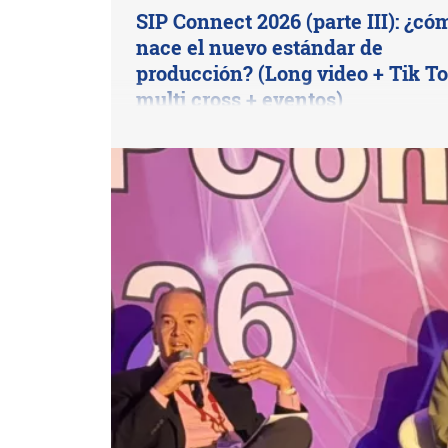
SIP Connect 2026 (parte III): ¿có
nace el nuevo estándar de
producción? (Long video + Tik To
multi cross + eventos)