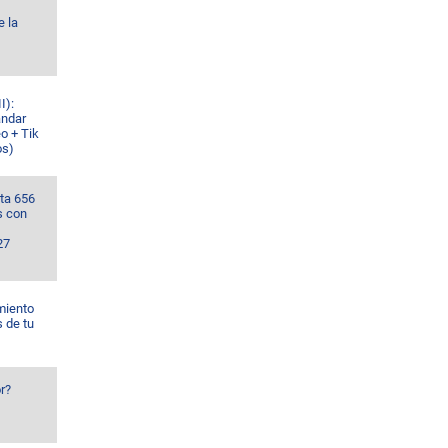
e la
I):
ándar
o + Tik
os)
ta 656
s con
27
miento
s de tu
r?