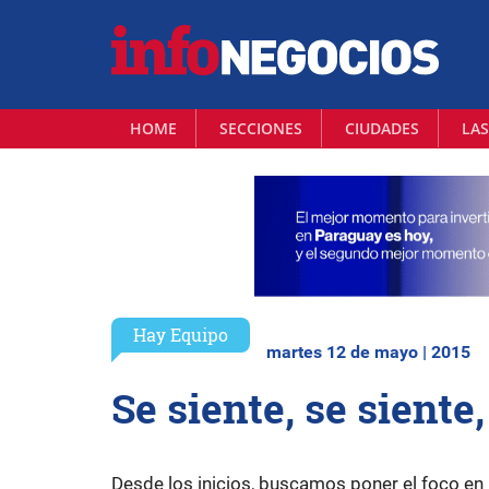
HOME
SECCIONES
CIUDADES
LAS
Hay Equipo
martes 12 de mayo | 2015
Se siente, se siente
Desde los inicios, buscamos poner el foco en 