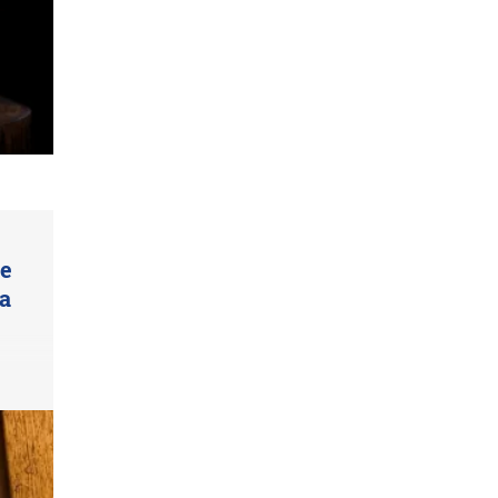
ue
ta