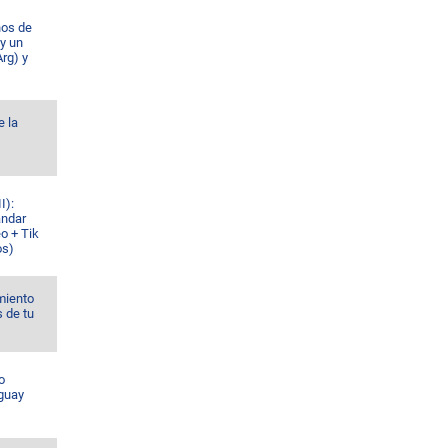
ños de
 y un
rg) y
e la
I):
ándar
o + Tik
os)
miento
s de tu
o
guay