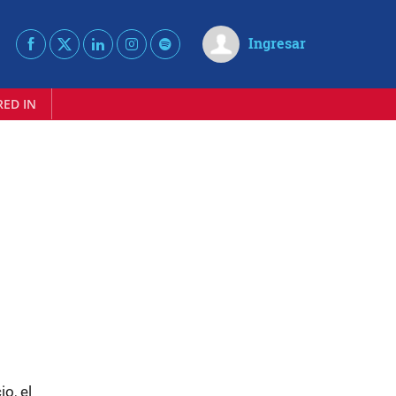
Ingresar
RED IN
o, el