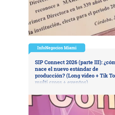
InfoNegocios Miami
SIP Connect 2026 (parte III): ¿có
nace el nuevo estándar de
producción? (Long video + Tik To
multi cross + eventos)