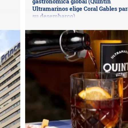
gastronómica global (Quintín
Ultramarinos elige Coral Gables par
su desembarco)