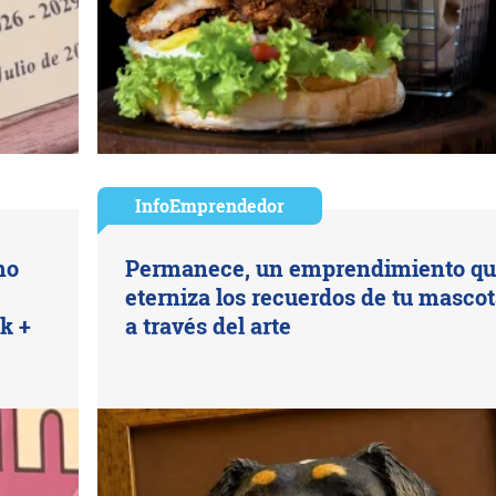
InfoEmprendedor
mo
Permanece, un emprendimiento q
eterniza los recuerdos de tu masco
k +
a través del arte