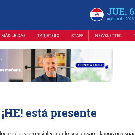
JUE. 6
agosto de 2026
 MÁS LEÍDAS
TARJETERO
STAFF
NEWSLETTER
, ¡HE! está presente
los equipos gerenciales, por lo cual desarrollamos un espaci