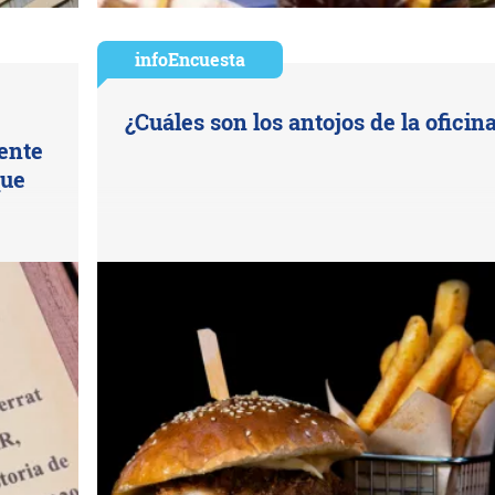
infoEncuesta
¿Cuáles son los antojos de la oficin
uente
que