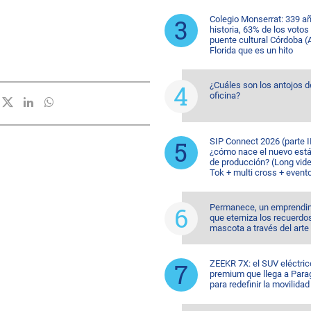
Colegio Monserrat: 339 a
historia, 63% de los votos
puente cultural Córdoba (A
Florida que es un hito
¿Cuáles son los antojos d
oficina?
SIP Connect 2026 (parte II
¿cómo nace el nuevo est
de producción? (Long vide
Tok + multi cross + event
Permanece, un emprendi
que eterniza los recuerdo
mascota a través del arte
ZEEKR 7X: el SUV eléctric
premium que llega a Para
para redefinir la movilidad