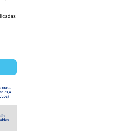
licadas
e euros
ar 79,4
 Cuba)
tín
Gables