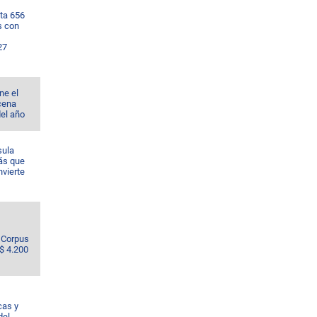
ta 656
s con
27
ne el
cena
del año
sula
ás que
nvierte
e Corpus
S$ 4.200
cas y
del