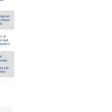
azgo en
 crecer
26
): el
or qué
iente?)
el
ciones
s y la
ético