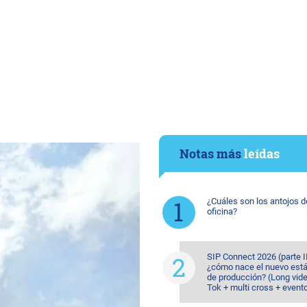
Notas más
leídas
¿Cuáles son los antojos d
oficina?
SIP Connect 2026 (parte II
¿cómo nace el nuevo est
de producción? (Long vide
Tok + multi cross + event