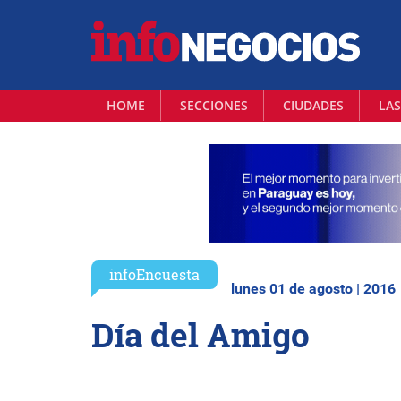
HOME
SECCIONES
CIUDADES
LAS
infoEncuesta
lunes 01 de agosto | 2016
Día del Amigo