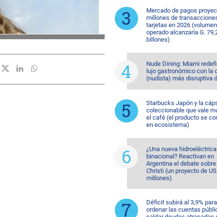
Mercado de pagos proyec
millones de transaccione
tarjetas en 2026 (volumen
operado alcanzaría G. 79,
billones)
Nude Dining: Miami redefi
lujo gastronómico con la 
(nudista) más disruptiva 
Starbucks Japón y la cáp
coleccionable que vale m
el café (el producto se co
en ecosistema)
¿Una nueva hidroeléctrica
binacional? Reactivan en
Argentina el debate sobr
Christi (un proyecto de U
millones)
Déficit subirá al 3,9% para
ordenar las cuentas públi
saldar deudas atrasadas 