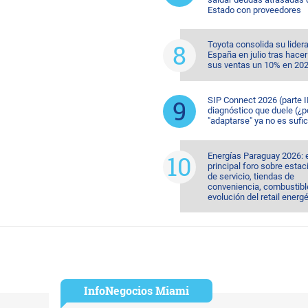
Estado con proveedores
Toyota consolida su lider
España en julio tras hacer
sus ventas un 10% en 20
SIP Connect 2026 (parte II
diagnóstico que duele (¿p
"adaptarse" ya no es sufic
Energías Paraguay 2026: 
principal foro sobre esta
de servicio, tiendas de
conveniencia, combustible
evolución del retail energ
InfoNegocios Miami