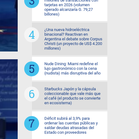
millones de transacciones con
tarjetas en 2026 (volumen
operado alcanzaría G. 79,27
billones)
¿Una nueva hidroeléctrica
binacional? Reactivan en
Argentina el debate sobre Corpus
Christi (un proyecto de US$ 4.200
millones)
Nude Dining: Miami redefine el
lujo gastronómico con la cena
(nudista) más disruptiva del año
Starbucks Japón y la cápsula
coleccionable que vale más que
el café (el producto se convierte
en ecosistema)
Déficit subirá al 3,9% para
ordenar las cuentas públicas y
saldar deudas atrasadas del
Estado con proveedores