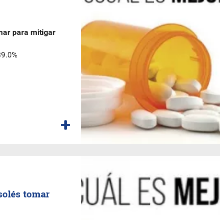
mar para mitigar
 39.0%
 solés tomar