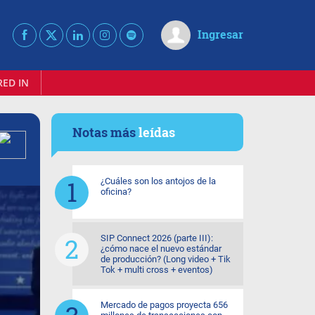
Ingresar
RED IN
Notas más
leídas
¿Cuáles son los antojos de la
oficina?
SIP Connect 2026 (parte III):
¿cómo nace el nuevo estándar
de producción? (Long video + Tik
Tok + multi cross + eventos)
Mercado de pagos proyecta 656