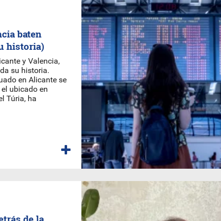
ncia baten
u historia)
cante y Valencia,
da su historia.
uado en Alicante se
 el ubicado en
l Túria, ha
trás de la