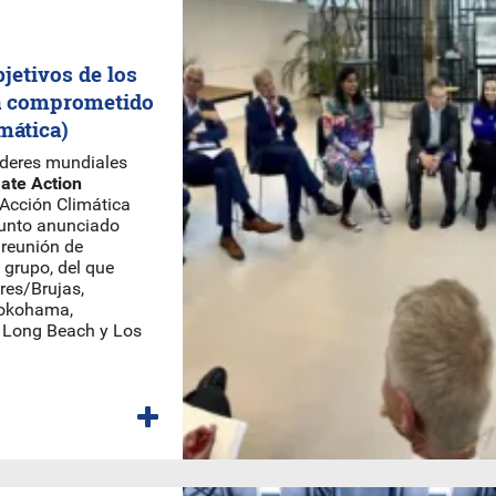
jetivos de los
ha comprometido
mática)
líderes mundiales
ate Action
Acción Climática
junto anunciado
 reunión de
o grupo, del que
res/Brujas,
Yokohama,
, Long Beach y Los