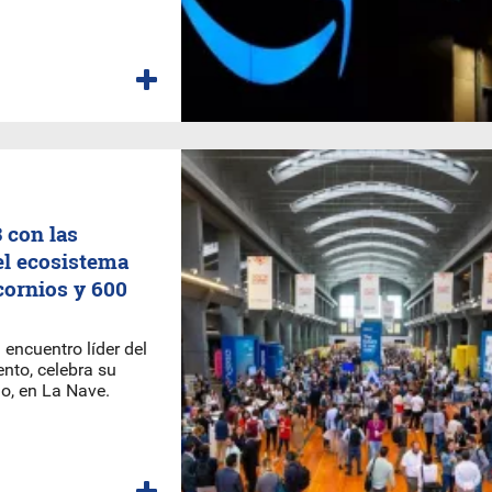
 con las
el ecosistema
cornios y 600
encuentro líder del
nto, celebra su
io, en La Nave.