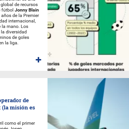
 global de recursos
e fútbol
Jonny Blain
0 años de la Premier
dad internacional,
de la mano. Los
 la diversidad
rminos de goles
n la liga.
operador de
t (la misión es
ril como el primer
lonés Josep