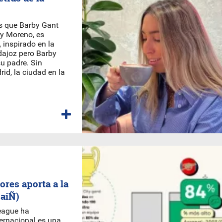
as que Barby Gant
by Moreno, es
,
inspirado en la
ajoz pero Barby
su padre. Sin
id, la ciudad en la
ores aporta a la
paiÑ)
League ha
ternacional es una