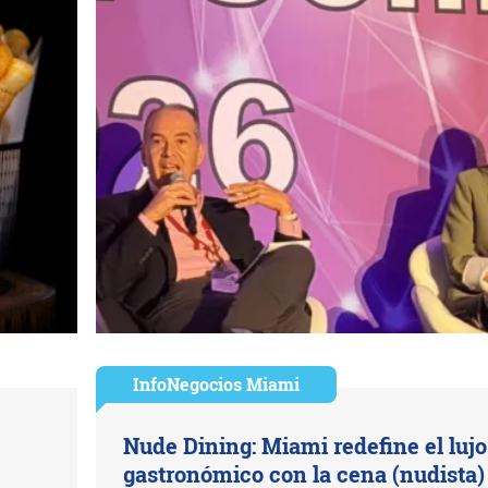
InfoNegocios Miami
Nude Dining: Miami redefine el lujo
gastronómico con la cena (nudista)