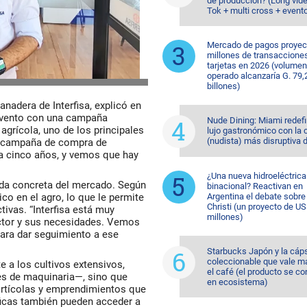
de producción? (Long vide
Tok + multi cross + event
Mercado de pagos proyec
millones de transaccione
tarjetas en 2026 (volumen
operado alcanzaría G. 79,
billones)
nadera de Interfisa, explicó en
 evento con una campaña
Nude Dining: Miami redefi
agrícola, uno de los principales
lujo gastronómico con la 
(nudista) más disruptiva 
a campaña de compra de
ta cinco años, y vemos que hay
¿Una nueva hidroeléctrica
nda concreta del mercado. Según
binacional? Reactivan en
co en el agro, lo que le permite
Argentina el debate sobr
Christi (un proyecto de U
ivas. “Interfisa está muy
millones)
ctor y sus necesidades. Vemos
ara dar seguimiento a ese
Starbucks Japón y la cáp
coleccionable que vale m
e a los cultivos extensivos,
el café (el producto se co
es de maquinaria—, sino que
en ecosistema)
ortícolas y emprendimientos que
ficas también pueden acceder a