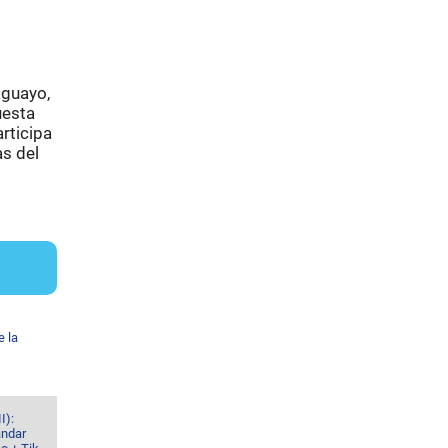
aguayo,
uesta
rticipa
as del
e la
I):
ándar