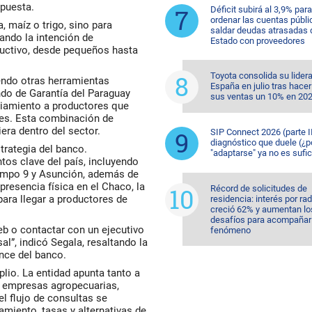
opuesta.
Déficit subirá al 3,9% para
ordenar las cuentas públi
, maíz o trigo, sino para
saldar deudas atrasadas 
yando la intención de
Estado con proveedores
ductivo, desde pequeños hasta
Toyota consolida su lider
endo otras herramientas
España en julio tras hacer
ndo de Garantía del Paraguay
sus ventas un 10% en 20
nciamiento a productores que
les. Esta combinación de
iera dentro del sector.
SIP Connect 2026 (parte II
diagnóstico que duele (¿p
strategia del banco.
"adaptarse" ya no es sufic
tos clave del país, incluyendo
Campo 9 y Asunción, además de
 presencia física en el Chaco, la
Récord de solicitudes de
para llegar a productores de
residencia: interés por ra
creció 62% y aumentan lo
desafíos para acompañar 
eb o contactar con un ejecutivo
fenómeno
l”, indicó Segala, resaltando la
ance del banco.
plio. La entidad apunta tanto a
 empresas agropecuarias,
 el flujo de consultas se
miento, tasas y alternativas de