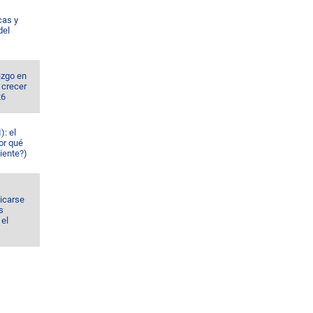
cas y
del
azgo en
 crecer
26
): el
or qué
iente?)
dicarse
s
el