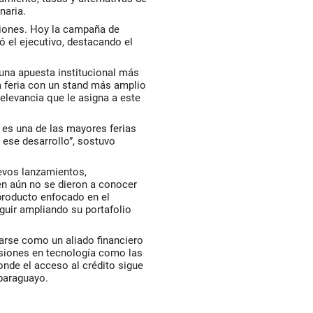
naria.
ciones. Hoy la campaña de
 el ejecutivo, destacando el
 una apuesta institucional más
a feria con un stand más amplio
relevancia que le asigna a este
es una de las mayores ferias
ese desarrollo”, sostuvo
uevos lanzamientos,
en aún no se dieron a conocer
 producto enfocado en el
guir ampliando su portafolio
darse como un aliado financiero
rsiones en tecnología como las
onde el acceso al crédito sigue
 paraguayo.