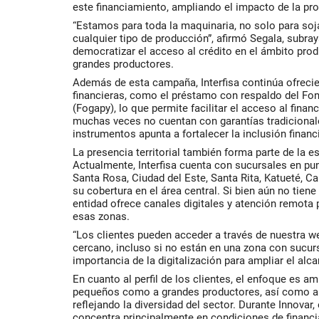
este financiamiento, ampliando el impacto de la pr
“Estamos para toda la maquinaria, no solo para soja
cualquier tipo de producción”, afirmó Segala, subra
democratizar el acceso al crédito en el ámbito pro
grandes productores.
Además de esta campaña, Interfisa continúa ofreci
financieras, como el préstamo con respaldo del Fo
(Fogapy), lo que permite facilitar el acceso al fina
muchas veces no cuentan con garantías tradiciona
instrumentos apunta a fortalecer la inclusión financ
La presencia territorial también forma parte de la e
Actualmente, Interfisa cuenta con sucursales en pun
Santa Rosa, Ciudad del Este, Santa Rita, Katueté, 
su cobertura en el área central. Si bien aún no tiene
entidad ofrece canales digitales y atención remota 
esas zonas.
“Los clientes pueden acceder a través de nuestra w
cercano, incluso si no están en una zona con sucursa
importancia de la digitalización para ampliar el alc
En cuanto al perfil de los clientes, el enfoque es am
pequeños como a grandes productores, así como a
reflejando la diversidad del sector. Durante Innovar,
concentra principalmente en condiciones de financia