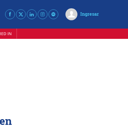
Ingresar
RED IN
 en