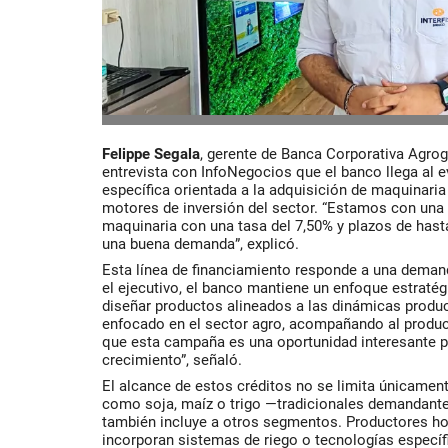
Felippe Segala
, gerente de Banca Corporativa Agroga
entrevista con InfoNegocios que el banco llega al
específica orientada a la adquisición de maquinaria 
motores de inversión del sector. “Estamos con un
maquinaria con una tasa del 7,50% y plazos de has
una buena demanda”, explicó.
Esta línea de financiamiento responde a una dema
el ejecutivo, el banco mantiene un enfoque estratégi
diseñar productos alineados a las dinámicas product
enfocado en el sector agro, acompañando al produ
que esta campaña es una oportunidad interesante p
crecimiento”, señaló.
El alcance de estos créditos no se limita únicament
como soja, maíz o trigo —tradicionales demandant
también incluye a otros segmentos. Productores h
incorporan sistemas de riego o tecnologías especí