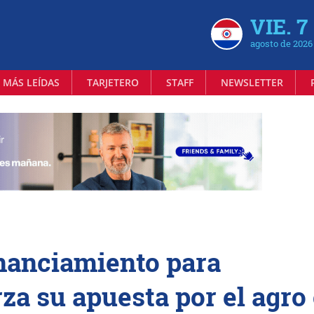
VIE. 7
agosto de 2026
 MÁS LEÍDAS
TARJETERO
STAFF
NEWSLETTER
inanciamiento para
za su apuesta por el agro