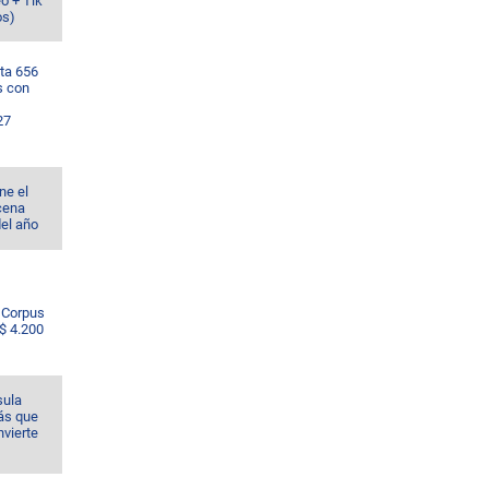
o + Tik
os)
ta 656
s con
27
ne el
cena
del año
e Corpus
S$ 4.200
sula
ás que
nvierte