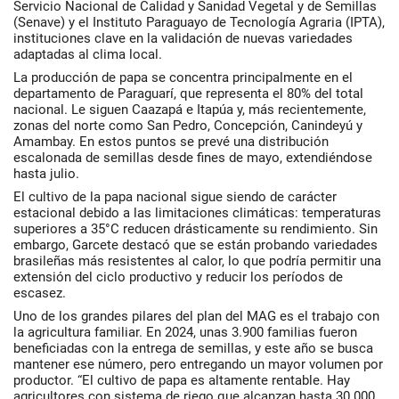
Servicio Nacional de Calidad y Sanidad Vegetal y de Semillas
(Senave) y el Instituto Paraguayo de Tecnología Agraria (IPTA),
instituciones clave en la validación de nuevas variedades
adaptadas al clima local.
La producción de papa se concentra principalmente en el
departamento de Paraguarí, que representa el 80% del total
nacional. Le siguen Caazapá e Itapúa y, más recientemente,
zonas del norte como San Pedro, Concepción, Canindeyú y
Amambay. En estos puntos se prevé una distribución
escalonada de semillas desde fines de mayo, extendiéndose
hasta julio.
El cultivo de la papa nacional sigue siendo de carácter
estacional debido a las limitaciones climáticas: temperaturas
superiores a 35°C reducen drásticamente su rendimiento. Sin
embargo, Garcete destacó que se están probando variedades
brasileñas más resistentes al calor, lo que podría permitir una
extensión del ciclo productivo y reducir los períodos de
escasez.
Uno de los grandes pilares del plan del MAG es el trabajo con
la agricultura familiar. En 2024, unas 3.900 familias fueron
beneficiadas con la entrega de semillas, y este año se busca
mantener ese número, pero entregando un mayor volumen por
productor. “El cultivo de papa es altamente rentable. Hay
agricultores con sistema de riego que alcanzan hasta 30.000