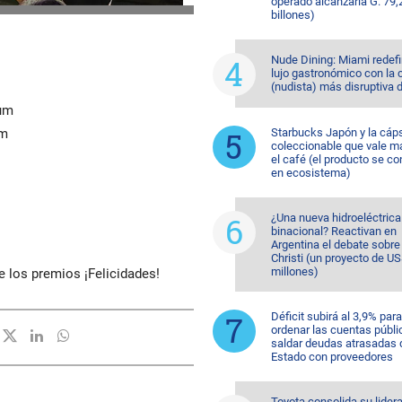
operado alcanzaría G. 79,
billones)
Nude Dining: Miami redefi
lujo gastronómico con la 
(nudista) más disruptiva 
ium
um
Starbucks Japón y la cáp
coleccionable que vale m
el café (el producto se co
en ecosistema)
¿Una nueva hidroeléctrica
binacional? Reactivan en
Argentina el debate sobr
Christi (un proyecto de U
millones)
e los premios ¡Felicidades!
Déficit subirá al 3,9% para
ordenar las cuentas públi
saldar deudas atrasadas 
Estado con proveedores
Toyota consolida su lider