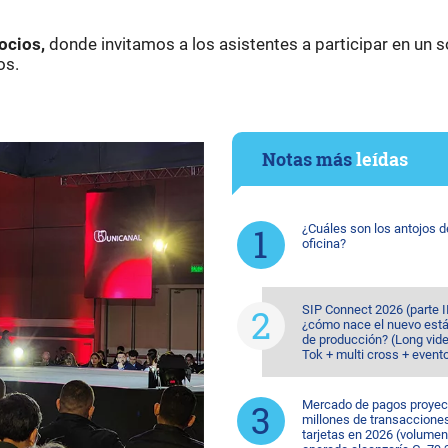
cios,
donde invitamos a los asistentes a participar en un s
os.
Notas más
leídas
¿Cuáles son los antojos d
oficina?
SIP Connect 2026 (parte II
¿cómo nace el nuevo est
de producción? (Long vide
Tok + multi cross + event
Mercado de pagos proyec
millones de transaccione
tarjetas en 2026 (volumen