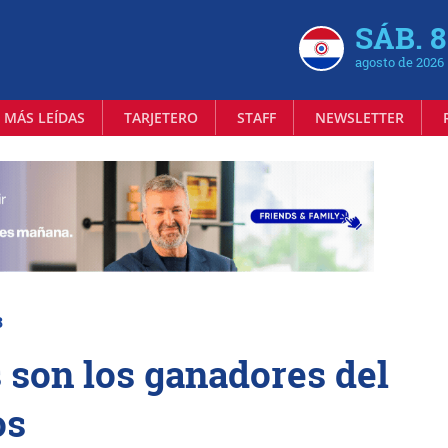
SÁB. 8
agosto de 2026
 MÁS LEÍDAS
TARJETERO
STAFF
NEWSLETTER
3
 son los ganadores del
os