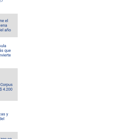
27
ne el
cena
del año
sula
ás que
nvierte
e Corpus
S$ 4.200
cas y
del
azgo en