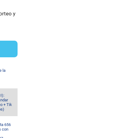
orteo y
e la
I):
ándar
o + Tik
os)
ta 656
s con