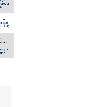
 crecer
26
): el
or qué
iente?)
el
ciones
s y la
ético