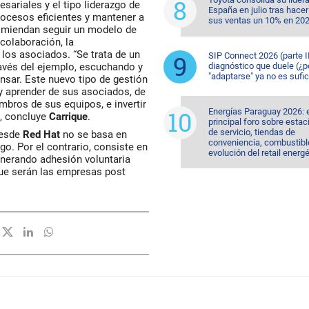
esariales y el tipo liderazgo de
España en julio tras hacer
rocesos eficientes y mantener a
sus ventas un 10% en 20
miendan seguir un modelo de
colaboración, la
 los asociados. “Se trata de un
SIP Connect 2026 (parte II
vés del ejemplo, escuchando y
diagnóstico que duele (¿p
"adaptarse" ya no es sufic
sar. Este nuevo tipo de gestión
 aprender de sus asociados, de
bros de sus equipos, e invertir
Energías Paraguay 2026: 
”, concluye
Carrique
.
principal foro sobre esta
de servicio, tiendas de
desde
Red Hat
no se basa en
conveniencia, combustible
go. Por el contrario, consiste en
evolución del retail energ
generando adhesión voluntaria
que serán las empresas post