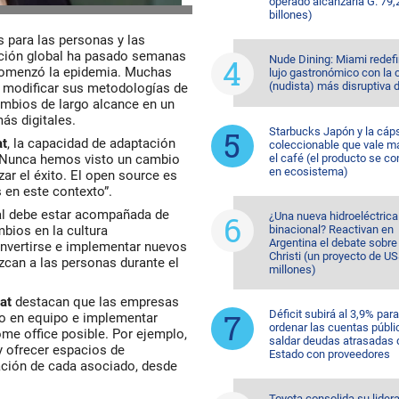
operado alcanzaría G. 79,
billones)
 para las personas y las
ación global ha pasado semanas
Nude Dining: Miami redefi
comenzó la epidemia. Muchas
lujo gastronómico con la 
(nudista) más disruptiva 
 modificar sus metodologías de
ambios de largo alcance en un
ás digitales.
Starbucks Japón y la cáp
at
, la capacidad de adaptación
coleccionable que vale m
: “Nunca hemos visto un cambio
el café (el producto se co
en ecosistema)
ar el éxito. El open source es
 en este contexto”.
tal debe estar acompañada de
¿Una nueva hidroeléctrica
bios en la cultura
binacional? Reactivan en
Argentina el debate sobr
onvertirse e implementar nuevos
Christi (un proyecto de U
zcan a las personas durante el
millones)
at
destacan que las empresas
Déficit subirá al 3,9% para
jo en equipo e implementar
ordenar las cuentas públi
me office posible. Por ejemplo,
saldar deudas atrasadas 
 y ofrecer espacios de
Estado con proveedores
uación de cada asociado, desde
Toyota consolida su lider