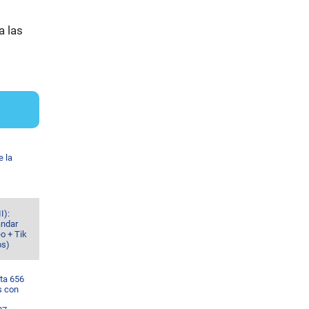
a las
e la
I):
ándar
o + Tik
os)
ta 656
s con