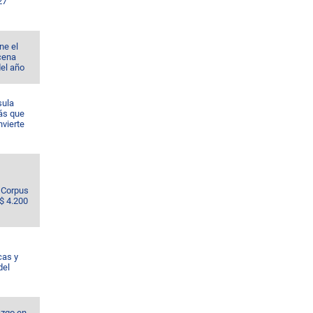
27
ne el
cena
del año
sula
ás que
nvierte
e Corpus
S$ 4.200
cas y
del
azgo en