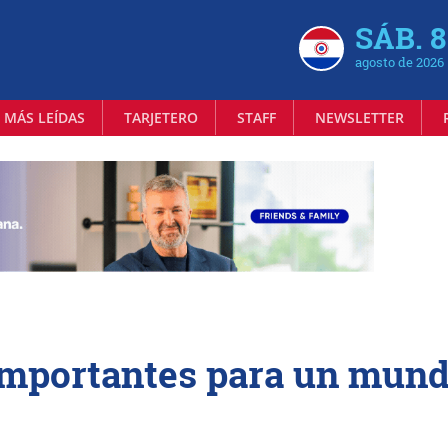
SÁB. 8
agosto de 2026
 MÁS LEÍDAS
TARJETERO
STAFF
NEWSLETTER
importantes para un mun