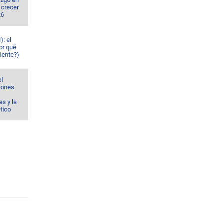
 crecer
26
): el
or qué
iente?)
el
ciones
s y la
ético