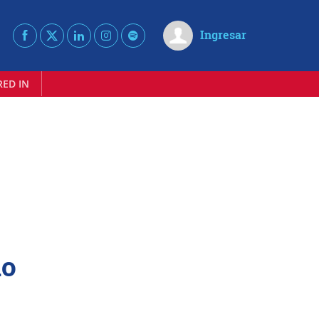
Ingresar
RED IN
do