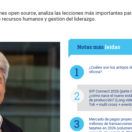
ones open source, analiza las lecciones más importantes par
 recursos humanos y gestión del liderazgo.
Notas más
leídas
¿Cuáles son los antojos d
oficina?
SIP Connect 2026 (parte II
¿cómo nace el nuevo est
de producción? (Long vide
Tok + multi cross + event
Mercado de pagos proyec
millones de transaccione
tarjetas en 2026 (volumen