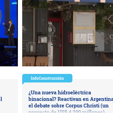
InfoConstrucción
¿Una nueva hidroeléctrica
l
binacional? Reactivan en Argentin
el debate sobre Corpus Christi (un
proyecto de US$ 4.200 millones)