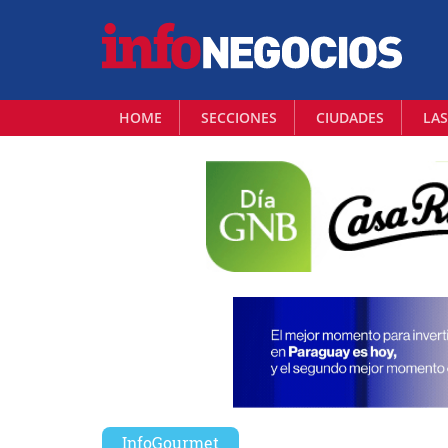
HOME
SECCIONES
CIUDADES
LAS
InfoGourmet