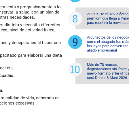
gra lenta y progresivamente a lo
servar la salud, con un plan de
ZEEKR 7X: el SUV eléctric
stras necesidades.
premium que llega a Para
para redefinir la movilidad
 distinta y necesita diferentes
xo, nivel de actividad física,
Arquitectos de los negoci
cómo el abogado fue más 
iones y decepciones al hacer una
las leyes para convertirse
aliado empresarial
apacitado para elaborar una dieta
Más de 70 marcas,
el día.
degustaciones sin límite 
nuevo formato after office
ecuadas.
será Drinks & More 2026
a.
tra calidad de vida, debemos de
icciones excesivas.