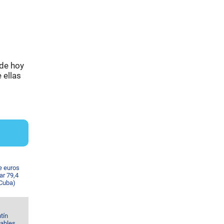
de hoy
 ellas
e euros
ar 79,4
 Cuba)
tín
Gables