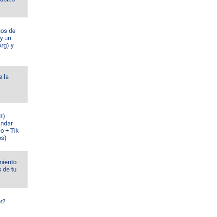
ños de
 y un
rg) y
e la
I):
ándar
o + Tik
os)
miento
s de tu
r?