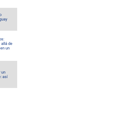
o
guay
os:
allá de
 en un
y un
: así