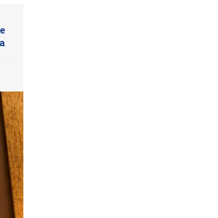
ue
ta