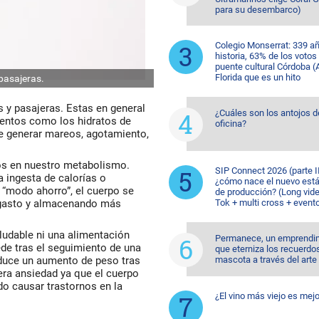
para su desembarco)
Colegio Monserrat: 339 a
historia, 63% de los votos
puente cultural Córdoba (A
Florida que es un hito
 pasajeras.
s y pasajeras. Estas en general
¿Cuáles son los antojos d
entos como los hidratos de
oficina?
de generar mareos, agotamiento,
os en nuestro metabolismo.
SIP Connect 2026 (parte II
 ingesta de calorías o
¿cómo nace el nuevo est
 “modo ahorro”, el cuerpo se
de producción? (Long vide
 gasto y almacenando más
Tok + multi cross + event
ludable ni una alimentación
Permanece, un emprendi
ede tras el seguimiento de una
que eterniza los recuerdo
oduce un aumento de peso tras
mascota a través del arte
era ansiedad ya que el cuerpo
do causar trastornos en la
¿El vino más viejo es mejo