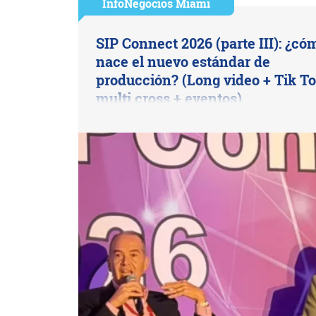
InfoNegocios Miami
SIP Connect 2026 (parte III): ¿có
nace el nuevo estándar de
producción? (Long video + Tik To
multi cross + eventos)