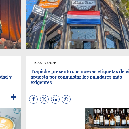
Jue
23/07/2026
y
Trapiche presentó sus nuevas etiquetas de v
idad y
apuesta por conquistar los paladares más
exigentes
(Por
TA
)
Con más de 140
años de trayectoria en la
industria vitivinícola, la bodega
argentina
Trapiche
presentó al