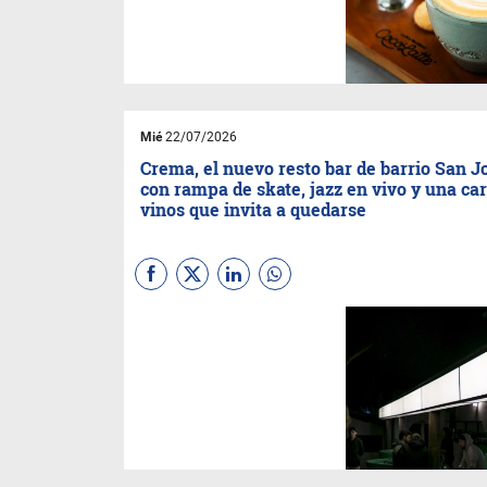
marca cuenta con 5 cafeterías
en Bolivia y esta es su primera
cafetería fuera de sus
fronteras.
Mié
22/07/2026
Crema, el nuevo resto bar de barrio San J
con rampa de skate, jazz en vivo y una car
vinos que invita a quedarse
(Por
BR
)
Un grupo de nueve
amigos decidió apostar por un
espacio sin etiquetas,
pensado para compartir,
escuchar buena música y
disfrutar de una propuesta
gastronómica de calidad. Así
nació
Crema
, un nuevo resto
bar ubicado en el barrio San
Jorge de Asunción, camino a