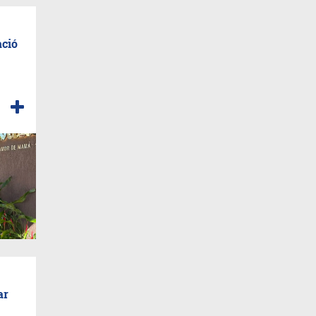
ació
ar