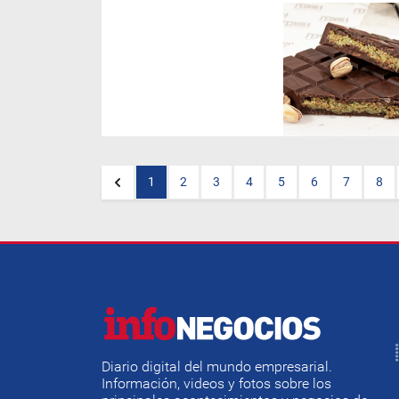
(Por
BR
)
El gusto del
consumidor paraguayo está
cambiando. Cada vez son más
las personas que buscan
productos artesanales,
elaborados con ingredientes
naturales y una historia detrás
de cada creación. En ese
escenario, el chocolate de
autor comienza a ganar
terreno y demuestra que
existe un mercado dispuesto a
1
2
3
4
5
6
7
8
valorar la calidad por encima
de la producción masiva.
Diario digital del mundo empresarial.
Información, videos y fotos sobre los