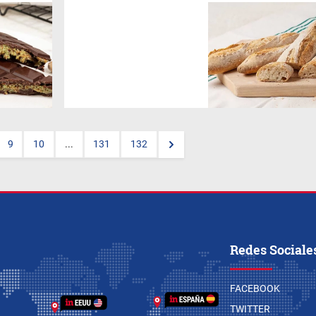
(Por
BR
)
Mientras la selección
paraguaya se prepara para
enfrentar a Francia, hay otro
terreno donde ambos países
comparten una tradición
centenaria: el pan. Si los
franceses convirtieron a la
baguette en uno de los
mayores símbolos de su
gastronomía, en Paraguay
este alimento sigue siendo un
infaltable en la mesa familiar,
9
10
...
131
132
ya sea para hacer un
sándwich de empanada,
comer con dulce o acompañar
el té de la mañana.
Redes Sociale
FACEBOOK
TWITTER