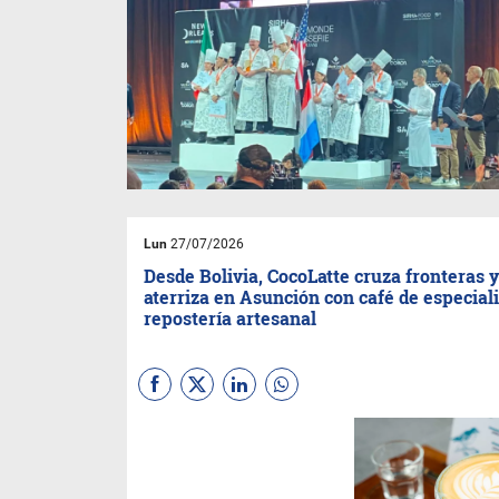
Lun
27/07/2026
Desde Bolivia, CocoLatte cruza fronteras 
aterriza en Asunción con café de especial
repostería artesanal
(Por BR)
CocoLatte
la
cafetería boliviana con mas de
13 años de trayectoria, abrió
su nuevo local en Paraguay. La