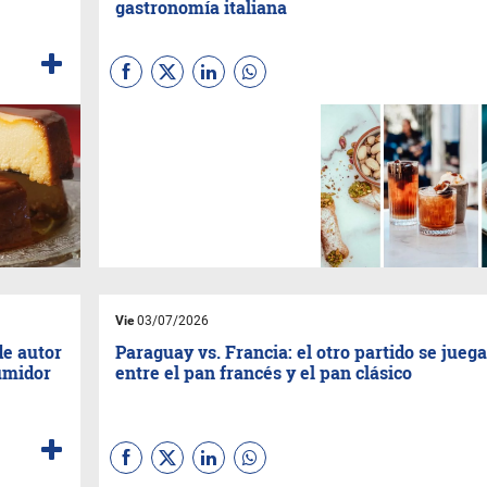
gastronomía italiana
(Por
BR
) Apenas un mes
después de abrir sus puertas,
Etna Café Bar
ofrece un
concepto inspirado en Sicilia,
Italia, combinando café de
especialidad, coctelería de
autor y gastronomía italiana,
todo bajo una propuesta que
invita a disfrutar sin apuros.
Vie
03/07/2026
de autor
Paraguay vs. Francia: el otro partido se juega
umidor
entre el pan francés y el pan clásico