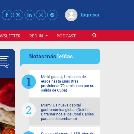
Ingresar
WSLETTER
RED IN
PODCAST
Notas más
leídas
Meliá gana 4,1 millones de
euros hasta junio (tras
provisionar 79,4 millones por su
salida de Cuba)
Miami: La nueva capital
gastronómica global (Quintín
Ultramarinos elige Coral Gables
para su desembarco)
Colegio Monserrat: 339 años de