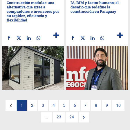
Construcción modular: una
IA, BIM y factor humano: el
alternativa que atrae a
desafío que redefine la
compradores e inversores por
construcción en Paraguay
su rapidez, eficiencia y
flexibilidad
1
2
3
4
5
6
7
8
9
10
...
23
24