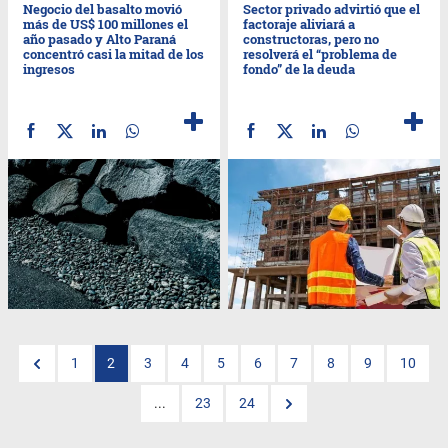
Negocio del basalto movió
Sector privado advirtió que el
más de US$ 100 millones el
factoraje aliviará a
año pasado y Alto Paraná
constructoras, pero no
concentró casi la mitad de los
resolverá el “problema de
ingresos
fondo” de la deuda
1
2
3
4
5
6
7
8
9
10
...
23
24