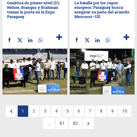
Genética de primer nivel (II):
La batalla por los cupos
Nelore, Brangus y Brahman
europeos: Paraguay busca
toman la posta en la Expo
asegurar su parte del acuerdo
Paraguay
Mercosur–UE
1
2
3
4
5
6
7
8
9
10
...
81
82