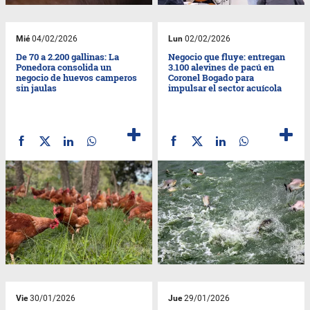
Mié
04/02/2026
Lun
02/02/2026
De 70 a 2.200 gallinas: La
Negocio que fluye: entregan
Ponedora consolida un
3.100 alevines de pacú en
negocio de huevos camperos
Coronel Bogado para
sin jaulas
impulsar el sector acuícola
Vie
30/01/2026
Jue
29/01/2026