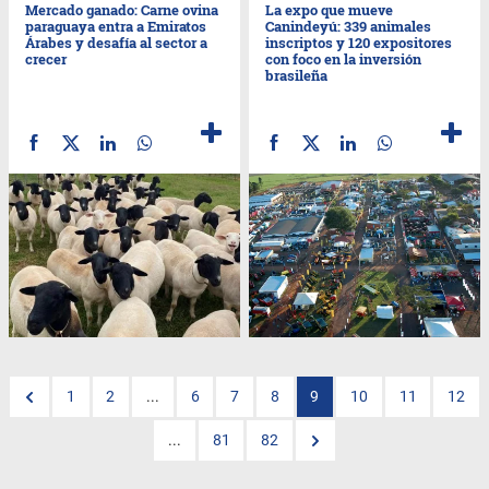
Mercado ganado: Carne ovina
La expo que mueve
paraguaya entra a Emiratos
Canindeyú: 339 animales
Árabes y desafía al sector a
inscriptos y 120 expositores
crecer
con foco en la inversión
brasileña
1
2
...
6
7
8
9
10
11
12
...
81
82