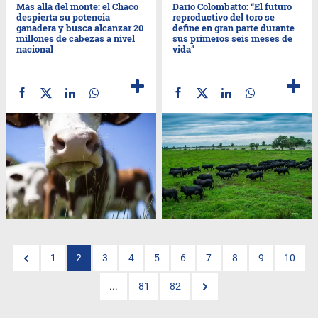
Más allá del monte: el Chaco
Darío Colombatto: “El futuro
despierta su potencia
reproductivo del toro se
ganadera y busca alcanzar 20
define en gran parte durante
millones de cabezas a nivel
sus primeros seis meses de
nacional
vida”
1
2
3
4
5
6
7
8
9
10
...
81
82