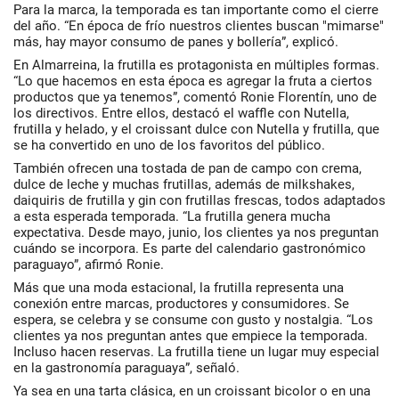
Para la marca, la temporada es tan importante como el cierre
del año. “En época de frío nuestros clientes buscan "mimarse"
más, hay mayor consumo de panes y bollería”, explicó.
En Almarreina, la frutilla es protagonista en múltiples formas.
“Lo que hacemos en esta época es agregar la fruta a ciertos
productos que ya tenemos”, comentó Ronie Florentín, uno de
los directivos. Entre ellos, destacó el waffle con Nutella,
frutilla y helado, y el croissant dulce con Nutella y frutilla, que
se ha convertido en uno de los favoritos del público.
También ofrecen una tostada de pan de campo con crema,
dulce de leche y muchas frutillas, además de milkshakes,
daiquiris de frutilla y gin con frutillas frescas, todos adaptados
a esta esperada temporada. “La frutilla genera mucha
expectativa. Desde mayo, junio, los clientes ya nos preguntan
cuándo se incorpora. Es parte del calendario gastronómico
paraguayo”, afirmó Ronie.
Más que una moda estacional, la frutilla representa una
conexión entre marcas, productores y consumidores. Se
espera, se celebra y se consume con gusto y nostalgia. “Los
clientes ya nos preguntan antes que empiece la temporada.
Incluso hacen reservas. La frutilla tiene un lugar muy especial
en la gastronomía paraguaya”, señaló.
Ya sea en una tarta clásica, en un croissant bicolor o en una