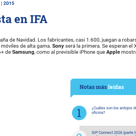
 | 2015
ta en IFA
aña de Navidad. Los fabricantes, casi 1.600, juegan a robar
 móviles de alta gama.
Sony
será la primera. Se esperan el 
6+ de
Samsung
, como al previsible iPhone que
Apple
mostra
Notas más
leídas
¿Cuáles son los antojos d
oficina?
SIP Connect 2026 (parte II