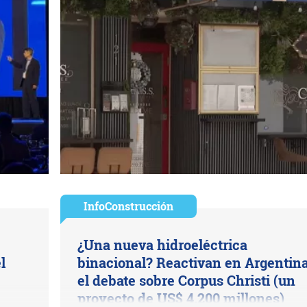
InfoConstrucción
¿Una nueva hidroeléctrica
l
binacional? Reactivan en Argentin
el debate sobre Corpus Christi (un
proyecto de US$ 4.200 millones)