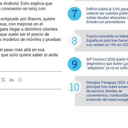
 Android. Esto explica que
a concesión un reloj con
Déficit subirá al 3,9% para
ordenar las cuentas públi
saldar deudas atrasadas 
 eclipsado por Xiaomi, quiere
Estado con proveedores
sus, con mejoras en el
para llegar a distintos clientes
que suele ser el precio de
Toyota consolida su lider
os modelos de móviles y pruebas
España en julio tras hacer
sus ventas un 10% en 20
 un paso más allá en sus
l que solo quiere saber si anda
SIP Connect 2026 (parte II
diagnóstico que duele (¿p
"adaptarse" ya no es sufic
Energías Paraguay 2026: 
principal foro sobre esta
de servicio, tiendas de
conveniencia, combustible
evolución del retail energ