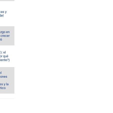
cas y
del
azgo en
 crecer
26
): el
or qué
iente?)
el
ciones
s y la
ético