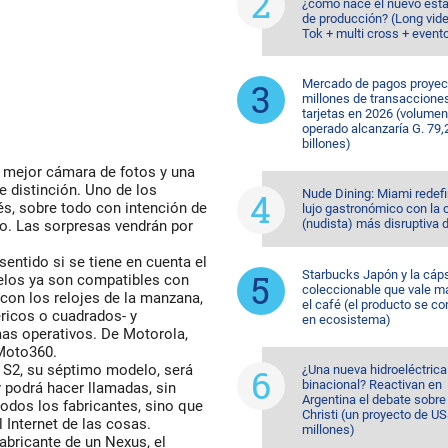
¿cómo nace el nuevo est
de producción? (Long vide
Tok + multi cross + event
Mercado de pagos proyec
millones de transaccione
tarjetas en 2026 (volumen
operado alcanzaría G. 79,
billones)
, mejor cámara de fotos y una
e distinción. Uno de los
Nude Dining: Miami redefi
s, sobre todo con intención de
lujo gastronómico con la 
(nudista) más disruptiva 
ico. Las sorpresas vendrán por
sentido si se tiene en cuenta el
Starbucks Japón y la cáp
elos ya son compatibles con
coleccionable que vale m
con los relojes de la manzana,
el café (el producto se co
éricos o cuadrados- y
en ecosistema)
as operativos. De Motorola,
 Moto360.
 S2, su séptimo modelo, será
¿Una nueva hidroeléctrica
binacional? Reactivan en
 podrá hacer llamadas, sin
Argentina el debate sobr
odos los fabricantes, sino que
Christi (un proyecto de U
 Internet de las cosas.
millones)
abricante de un Nexus, el