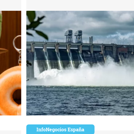
InfoNegocios España