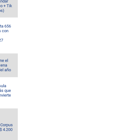
ándar
o + Tik
os)
ta 656
s con
27
ne el
cena
del año
sula
ás que
nvierte
e Corpus
S$ 4.200