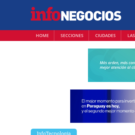
HOME
SECCIONES
CIUDADES
LAS
InfoTecnología