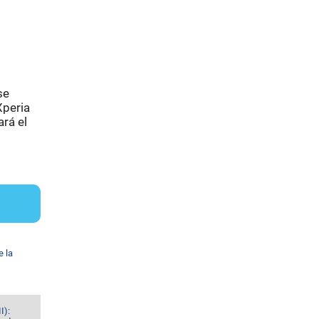
se
Xperia
rá el
e la
I):