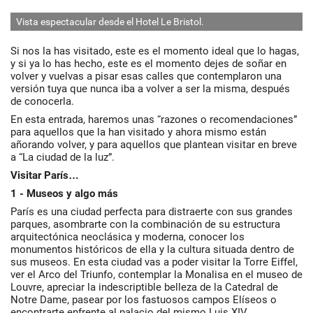
Vista espectacular desde el Hotel Le Bristol.
E
Si nos la has visitado, este es el momento ideal que lo hagas,
y si ya lo has hecho, este es el momento dejes de soñar en
volver y vuelvas a pisar esas calles que contemplaron una
versión tuya que nunca iba a volver a ser la misma, después
de conocerla.
En esta entrada, haremos unas “razones o recomendaciones”
para aquellos que la han visitado y ahora mismo están
añorando volver, y para aquellos que plantean visitar en breve
a “La ciudad de la luz”.
Visitar París…
1 - Museos y algo más
París es una ciudad perfecta para distraerte con sus grandes
parques, asombrarte con la combinación de su estructura
arquitectónica neoclásica y moderna, conocer los
monumentos históricos de ella y la cultura situada dentro de
sus museos. En esta ciudad vas a poder visitar la Torre Eiffel,
ver el Arco del Triunfo, contemplar la Monalisa en el museo de
Louvre, apreciar la indescriptible belleza de la Catedral de
Notre Dame, pasear por los fastuosos campos Elíseos o
encontrarte enfrente al palacio del mismo Luis XIV.