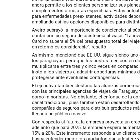
ahora permite a los clientes personalizar sus plane
complementos o mejoras específicas. Estas actuali
para enfermedades preexistentes, actividades deport
ampliando así las opciones disponibles para distint
Aveiro subrayó la importancia de concienciar al púb
contar con un seguro de asistencia al viajar. “La in
Card no supera el 5% del presupuesto total del viaje
en retorno es considerable”, resaltó.
Asimismo, mencionó que EE.UU. sigue siendo uno d
los paraguayos, pero que los costos médicos en dic
multiplicarse entre tres y cinco veces en comparaci
instó a los viajeros a adquirir coberturas mínimas 
protegerse ante eventuales contingencias.
El ejecutivo también destacó las alianzas comerci
con las principales agencias de viajes de Paraguay
como minoristas. No obstante, el enfoque de la co
canal tradicional, pues también están desarrolland
compañías de seguros para distribuir productos má
llegar a un público masivo.
Con respecto al futuro, la empresa proyecta un cre
adelantó que para 2025, la empresa espera aumenta
15% a 20%. Este incremento responde a un cliente 
busca entender mejor los productos que adquiere y