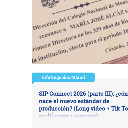
InfoNegocios Miami
SIP Connect 2026 (parte III): ¿có
nace el nuevo estándar de
producción? (Long video + Tik To
multi cross + eventos)