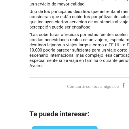
un servicio de mayor calidad.
Uno de los principales desafíos que enfrenta el m
consideran que están cubiertos por pólizas de salud 
que incluyen ciertos servicios de asistencia al viaj
percepción puede ser engañosa.
“Las coberturas ofrecidas por estas fuentes suelen
con las necesidades reales de un viajero, especial
destinos lejanos o viajes largos, como a EE.UU. o 
10.000 podría parecer suficiente para un viaje corto
escenario internacional más complejo, esa cantidad 
especialmente si se viaja en familia o durante pe
Aveiro.
Compartir con tus amigos de
Te puede interesar: