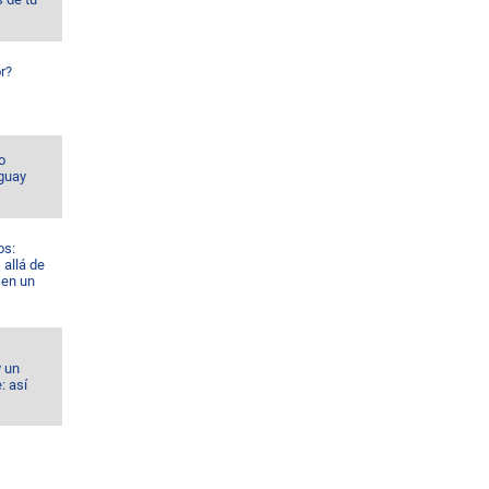
r?
o
guay
os:
allá de
 en un
y un
: así