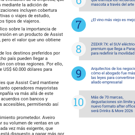
s mediante la adición de
mascota a través del arte
zaciones incluyen cobertura
ivas o viajes de estudio,
¿El vino más viejo es mejo
os tipos de viajeros.
lico sobre la importancia de
versión en un producto de Assist
, pero el valor que uno obtiene
ZEEKR 7X: el SUV eléctric
premium que llega a Para
e los destinos preferidos por
para redefinir la movilidad
ho país pueden llegar a
ón con otras regiones. Por ello,
Arquitectos de los negoci
de US$ 60.000 dólares para
cómo el abogado fue más 
las leyes para convertirse
ales que Assist Card mantiene
aliado empresarial
, tanto operadores mayoristas
mpañía va más allá de este
Más de 70 marcas,
o acuerdos con bancos y
degustaciones sin límite 
s accesibles, permitiendo así
nuevo formato after office
será Drinks & More 2026
cimiento prometedor. Aveiro
r su volumen de ventas en un
cada vez más exigente, que
 está dispuesto a pagar más por