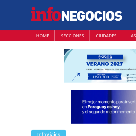
HOME
SECCIONES
CIUDADES
LAS
InfoViajes