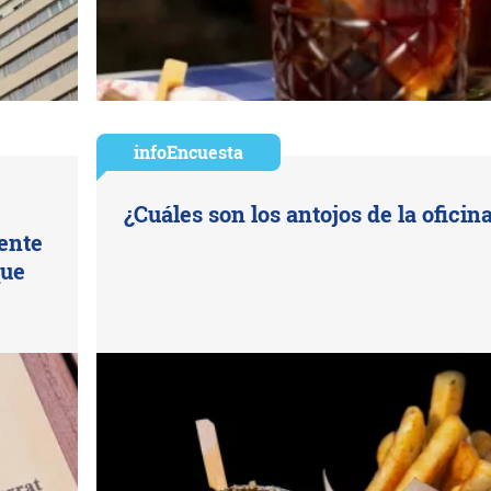
infoEncuesta
¿Cuáles son los antojos de la oficin
uente
que