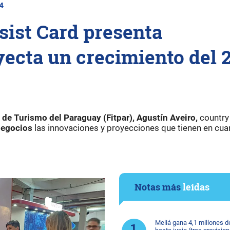
4
sist Card presenta
yecta un crecimiento del 
 de Turismo del Paraguay (Fitpar), Agustín Aveiro,
country
Negocios
las innovaciones y proyecciones que tienen en cua
Notas más
leídas
Meliá gana 4,1 millones d