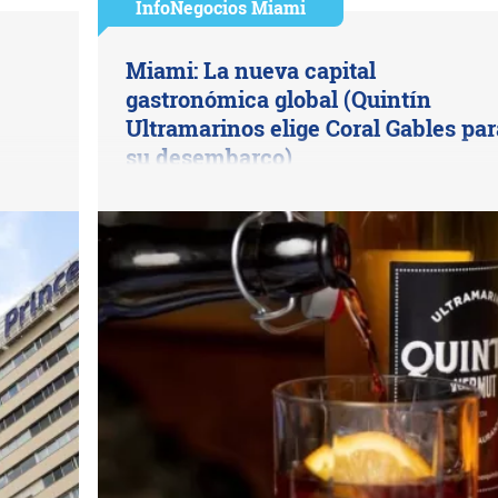
InfoNegocios Miami
Miami: La nueva capital
gastronómica global (Quintín
Ultramarinos elige Coral Gables par
su desembarco)