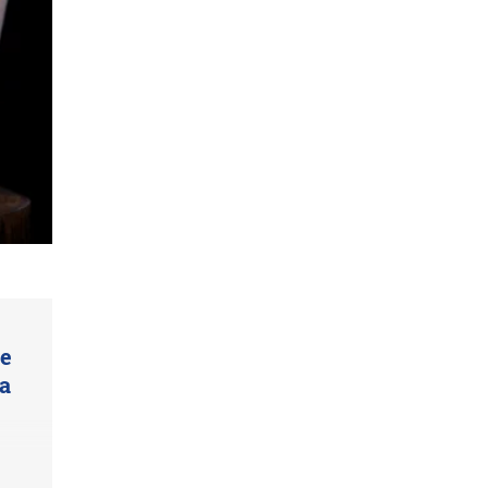
ue
ta