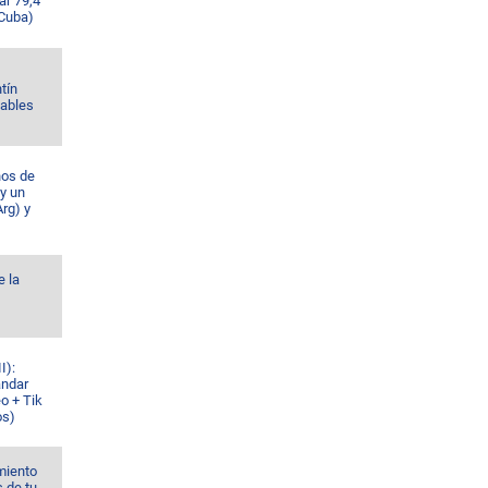
ar 79,4
 Cuba)
tín
Gables
ños de
 y un
rg) y
e la
I):
ándar
o + Tik
os)
miento
s de tu