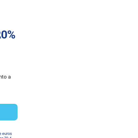
20%
nto a
e euros