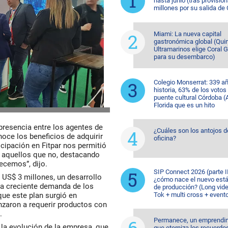
hasta junio (tras provision
millones por su salida de
Miami: La nueva capital
gastronómica global (Quin
Ultramarinos elige Coral 
para su desembarco)
Colegio Monserrat: 339 a
historia, 63% de los votos
puente cultural Córdoba (A
Florida que es un hito
presencia entre los agentes de
¿Cuáles son los antojos d
noce los beneficios de adquirir
oficina?
icipación en Fitpar nos permitió
 aquellos que no, destacando
ecemos”, dijo.
SIP Connect 2026 (parte II
US$ 3 millones, un desarrollo
¿cómo nace el nuevo est
la creciente demanda de los
de producción? (Long vide
que este plan surgió en
Tok + multi cross + event
zaron a requerir productos con
.
Permanece, un emprendi
n la evolución de la empresa, que
que eterniza los recuerdo