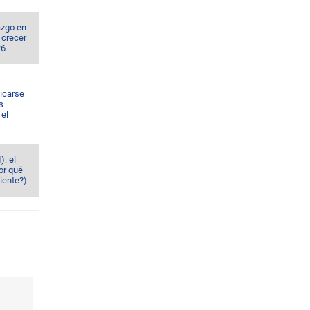
azgo en
 crecer
26
dicarse
s
el
): el
or qué
iente?)