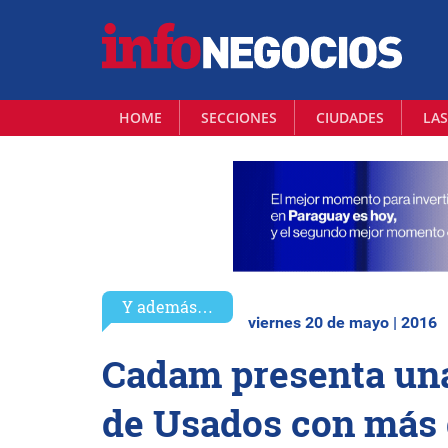
HOME
SECCIONES
CIUDADES
LAS
Y además…
viernes 20 de mayo | 2016
Cadam presenta una
de Usados con más 