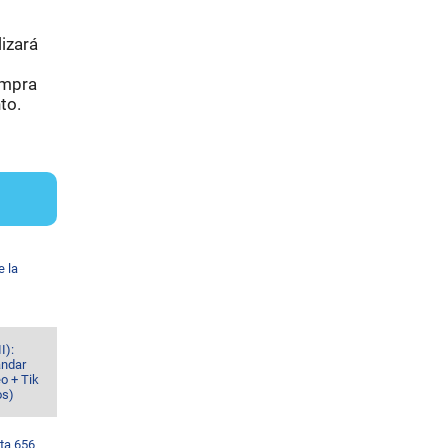
lizará
ompra
to.
e la
I):
ándar
o + Tik
os)
ta 656