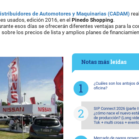
istribuidores de Automotores y Maquinarias (CADAM)
rea
les usados, edición 2016, en el
Pinedo Shopping
.
durante esos días se ofrecerán diferentes ventajas para la c
obre los precios de lista y amplios planes de financiamien
Notas más
leídas
¿Cuáles son los antojos d
oficina?
SIP Connect 2026 (parte II
¿cómo nace el nuevo est
de producción? (Long vide
Tok + multi cross + event
Mercado de pagos proyec