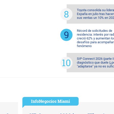
Toyota consolida su lider
España en julio tras hacer
sus ventas un 10% en 20
Récord de solicitudes de
residencia: interés por ra
creció 62% y aumentan lo
desafíos para acompañar 
fenómeno
SIP Connect 2026 (parte II
diagnóstico que duele (¿p
"adaptarse" ya no es sufic
InfoNegocios Miami