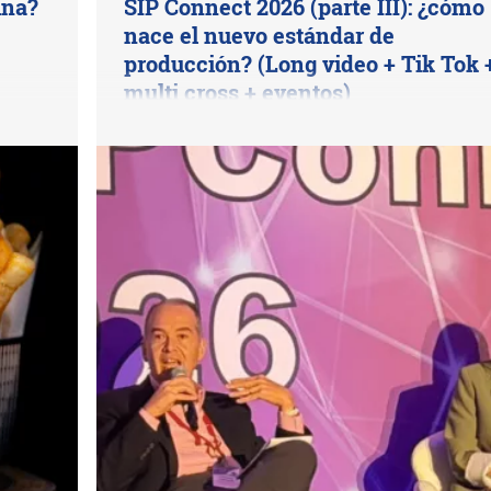
ina?
SIP Connect 2026 (parte III): ¿cómo
nace el nuevo estándar de
producción? (Long video + Tik Tok 
multi cross + eventos)