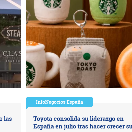
InfoNegocios España
r las
Toyota consolida su liderazgo en
s
España en julio tras hacer crecer s