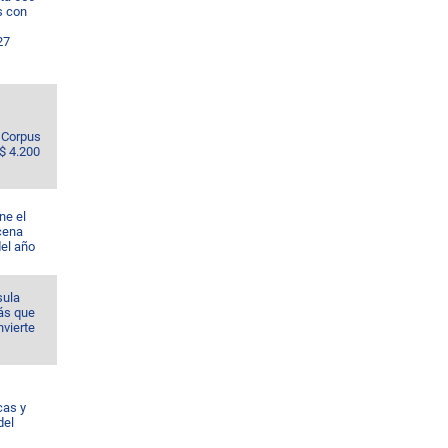
s con
27
e Corpus
S$ 4.200
ne el
cena
del año
sula
ás que
nvierte
cas y
del