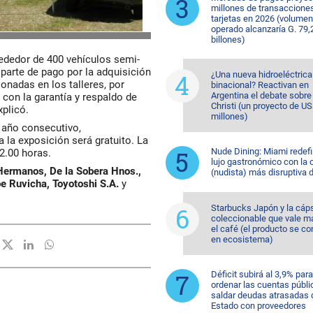
millones de transaccione
tarjetas en 2026 (volumen
operado alcanzaría G. 79,
billones)
lrededor de 400 vehículos semi-
arte de pago por la adquisición
¿Una nueva hidroeléctrica
nadas en los talleres, por
binacional? Reactivan en
Argentina el debate sobr
con la garantía y respaldo de
Christi (un proyecto de U
explicó.
millones)
o año consecutivo,
 la exposición será gratuito. La
Nude Dining: Miami redefi
2.00 horas.
lujo gastronómico con la 
ermanos, De la Sobera Hnos.,
(nudista) más disruptiva 
pe Ruvicha, Toyotoshi S.A.
y
Starbucks Japón y la cáp
coleccionable que vale m
el café (el producto se co
en ecosistema)
Déficit subirá al 3,9% para
ordenar las cuentas públi
saldar deudas atrasadas 
Estado con proveedores