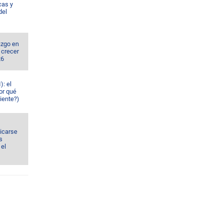
cas y
del
azgo en
 crecer
26
): el
or qué
iente?)
dicarse
s
el