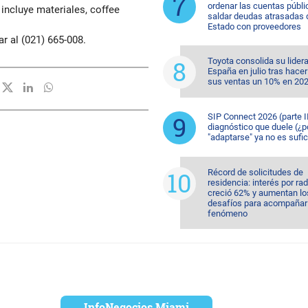
ordenar las cuentas públi
 incluye materiales, coffee
saldar deudas atrasadas 
Estado con proveedores
r al (021) 665-008.
Toyota consolida su lider
España en julio tras hacer
sus ventas un 10% en 20
SIP Connect 2026 (parte II
diagnóstico que duele (¿p
"adaptarse" ya no es sufic
Récord de solicitudes de
residencia: interés por ra
creció 62% y aumentan lo
desafíos para acompañar 
fenómeno
InfoNegocios Miami