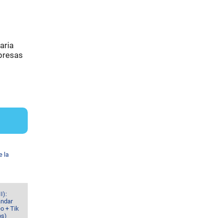
aria
presas
e la
I):
ándar
o + Tik
os)