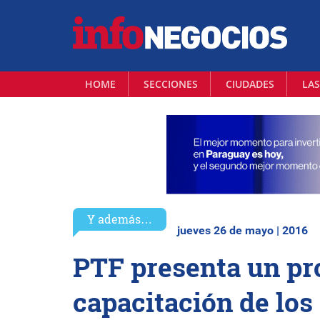
HOME
SECCIONES
CIUDADES
LAS
Y además…
jueves 26 de mayo | 2016
PTF presenta un pr
capacitación de los 