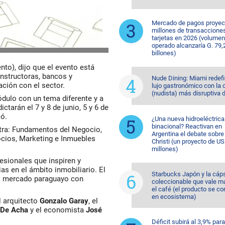
Mercado de pagos proyec
millones de transaccione
tarjetas en 2026 (volumen
operado alcanzaría G. 79,
billones)
ento), dijo que el evento está
nstructoras, bancos y
Nude Dining: Miami redefi
ación con el sector.
lujo gastronómico con la 
(nudista) más disruptiva 
dulo con un tema diferente y a
ctarán el 7 y 8 de junio, 5 y 6 de
ló.
¿Una nueva hidroeléctrica
binacional? Reactivan en
tra: Fundamentos del Negocio,
Argentina el debate sobr
gocios, Marketing e Inmuebles
Christi (un proyecto de U
millones)
fesionales que inspiren y
s en el ámbito inmobiliario. El
Starbucks Japón y la cáp
del mercado paraguayo con
coleccionable que vale m
el café (el producto se co
en ecosistema)
l arquitecto
Gonzalo Garay
, el
 De Acha
y el economista
José
Déficit subirá al 3,9% para