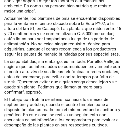
con vigor soporta mejor los factores estresantes del
ambiente. Es como una persona bien nutrida que resiste
mejor una gripe”.
Actualmente, los plantines de piña se encuentran disponibles
para la venta en el centro ubicado sobre la Ruta PY02, a la
altura del km 51, en Caacupé. Las plantas, que miden entre 15
y 20 centímetros y se comercializan a G. 5.000 por unidad,
están listas para ser trasplantadas luego de un periodo de
aclimatación. No se exige ningún requisito técnico para
adquirirlas, aunque el centro recomienda a los productores
seguir las pautas de manejo brindadas por sus especialistas.
La disponibilidad, sin embargo, es limitada. Por ello, Vallejos
sugiere que los interesados se comuniquen previamente con
el centro a través de sus líneas telefónicas o redes sociales,
antes de acercarse, para evitar contratiempos por falta de
stock. “Queremos evitar que alguien venga desde lejos y se
quede sin planta. Pedimos que llamen primero para
confirmar”, expresó.
El trabajo con frutilla se intensifica hacia los meses de
septiembre y octubre, cuando el centro también pone a
disposición plantas madre con el mismo estándar sanitario y
genético. En este caso, se realiza un seguimiento con
encuestas de satisfacción a los compradores para evaluar el
desempeño de las plantas en sus respectivos cultivos.