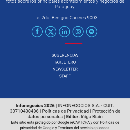
fotos sobre los principales acontecimientos y negocios de
Paraguay.
Tte. 2do. Benigno Cáceres 9003
SUGERENCIAS
TARJETERO
NEWSLETTER
STAFF
Infonegocios 2026
| INFONEGOCIOS S.A. · CUIT:
30710438486 |
Políticas de Privacidad
|
Protección de
datos personales
|
Editor:
Iñigo Biain
Este sitio esta protegido por Google reCAPTCHA y con
Políticas de
privacidad de Google
y
Terminos del servicio
aplicados.