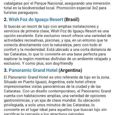
cabalgatas por el Parque Nacional, asegurando una inmersión
total en la biodiversidad local. Promoción especial 3x2 para
turistas paraguayos.
2.
Wish Foz do Iguaçu Resort
(Brasil)
Si buscás un resort de lujo con amplias instalaciones y
servicios de primera clase, Wish Foz do Iguaçu Resort es una
opción excelente. Este exclusivo resort ofrece una variedad de
actividades recreativas, piscinas, y spa, en un entorno que te
conecta directamente con la naturaleza, pero con todo el
confort y la modernidad. Está ubicado a una corta distancia de
las Cataratas, lo que lo convierte en una base perfecta para
explorar la región mientras disfrutas de un ambiente relajado y
exclusivo. Y como plus, son dog-friendly
3.
Panoramic Grand Hotel
(Argentina)
El Panoramic Grand Hotel es otro referente de lujo en la zona.
Situado en Puerto Iguazú, Argentina, este hotel ofrece
impresionantes vistas panorámicas de la ciudad y de las
Cataratas. Con un diseño contemporáneo, el Panoramic Grand
cuenta con habitaciones amplias, una variedad de opciones
gastronómicas, y un spa de clase mundial. Su ubicación
privilegiada, a solo unos minutos de las Cataratas, lo
convierte en el lugar ideal para aquellos que buscan lujo sin
sacrificar la cercanía a los atractivos naturales.