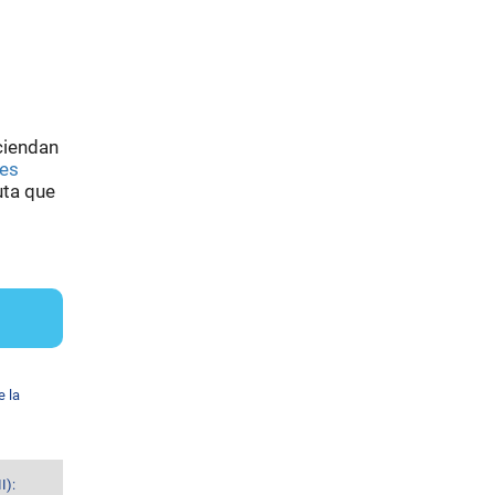
sciendan
nes
uta que
e la
I):