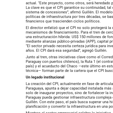
actual. “Este proyecto, como otros, será heredado p
La clave es que el CPI garantice su continuidad, ta
sistema de concesiones”, afirmó Guillén. El modelo
políticas de infraestructura por tres décadas, se b
financieros que trascienden ciclos políticos.
El director enfatizó que el CPI no solo protegerá la
mecanismos de financiamiento. Para el tren de cerc
una estructuración híbrida: US$ 150 millones de fon
mediante alianzas público-privadas (APP), capital pr
“El sector privado necesita certeza jurídica para inv
años. El CPI dará esa seguridad”, agregó Guillén.
Junto al tren, otras iniciativas clave como el Corr
Paraguay con puertos chilenos), la Ruta 1 (el contra
país) y el acueducto del Chaco —este último en estu
técnica— forman parte de la cartera que el CPI busc
Un legado institucional
La creación del CPI, actualmente en fase de articul
Paraguaya,
apunta a dejar capacidad instalada más a
solo de inaugurar proyectos, sino de fortalecer la i
Paraguay pueda gestionar infraestructura compleja
Guillén. Con este paso, el país busca superar una h
planificación y convertir la infraestructura en una p