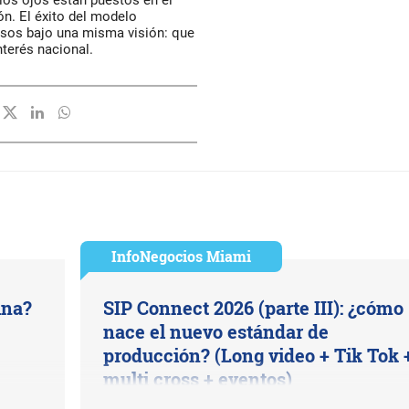
 los ojos están puestos en el
ón. El éxito del modelo
rsos bajo una misma visión: que
nterés nacional.
InfoNegocios Miami
ina?
SIP Connect 2026 (parte III): ¿cómo
nace el nuevo estándar de
producción? (Long video + Tik Tok 
multi cross + eventos)