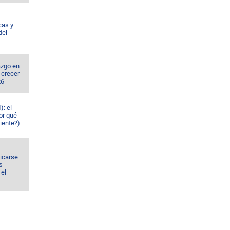
cas y
del
azgo en
 crecer
26
): el
or qué
iente?)
dicarse
s
el