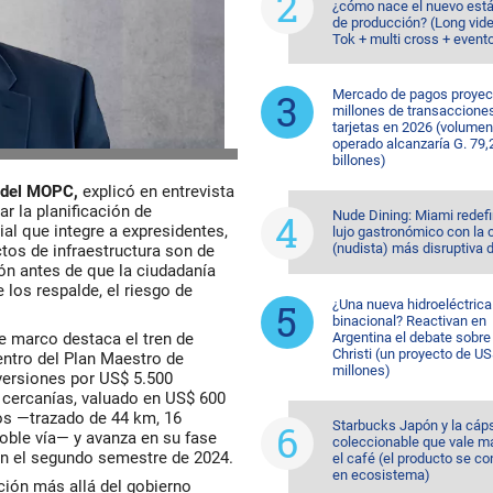
¿cómo nace el nuevo est
de producción? (Long vide
Tok + multi cross + event
Mercado de pagos proyec
millones de transaccione
tarjetas en 2026 (volumen
operado alcanzaría G. 79,
billones)
 del MOPC,
explicó en entrevista
r la planificación de
Nude Dining: Miami redefi
al que integre a expresidentes,
lujo gastronómico con la 
(nudista) más disruptiva 
ctos de infraestructura son de
ón antes de que la ciudadanía
 los respalde, el riesgo de
¿Una nueva hidroeléctrica
binacional? Reactivan en
e marco destaca el tren de
Argentina el debate sobr
Christi (un proyecto de U
entro del Plan Maestro de
millones)
nversiones por US$ 5.500
e cercanías, valuado en US$ 600
os —trazado de 44 km, 16
Starbucks Japón y la cáp
doble vía— y avanza en su fase
coleccionable que vale m
 en el segundo semestre de 2024.
el café (el producto se co
en ecosistema)
ción más allá del gobierno