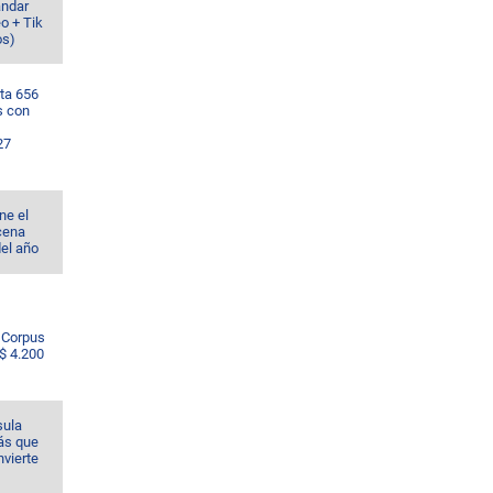
ándar
o + Tik
os)
ta 656
s con
27
ne el
cena
del año
e Corpus
S$ 4.200
sula
ás que
nvierte