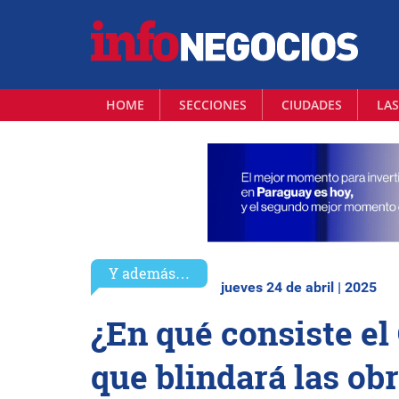
HOME
SECCIONES
CIUDADES
LAS
Y además…
jueves 24 de abril | 2025
¿En qué consiste el
que blindará las ob