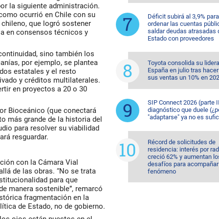
or la siguiente administración.
l como ocurrió en Chile con su
Déficit subirá al 3,9% para
 chileno, que logró sostener
ordenar las cuentas públi
saldar deudas atrasadas 
asa en consensos técnicos y
Estado con proveedores
 continuidad, sino también los
anías, por ejemplo, se plantea
Toyota consolida su lider
España en julio tras hacer
dos estatales y el resto
sus ventas un 10% en 20
ivado y créditos multilaterales.
ertir en proyectos a 20 o 30
SIP Connect 2026 (parte II
edor Bioceánico (que conectará
diagnóstico que duele (¿p
"adaptarse" ya no es sufic
to más grande de la historia del
dio para resolver su viabilidad
ará resguardar.
Récord de solicitudes de
residencia: interés por ra
creció 62% y aumentan lo
ación con la Cámara Vial
desafíos para acompañar 
llá de las obras. “No se trata
fenómeno
nstitucionalidad para que
 de manera sostenible”, remarcó
istórica fragmentación en la
olítica de Estado, no de gobierno.