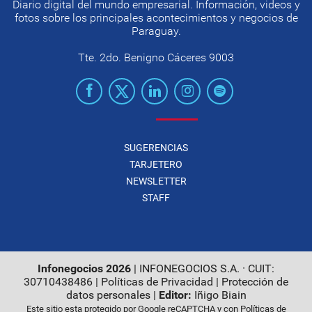
Diario digital del mundo empresarial. Información, videos y
fotos sobre los principales acontecimientos y negocios de
Paraguay.
Tte. 2do. Benigno Cáceres 9003
SUGERENCIAS
TARJETERO
NEWSLETTER
STAFF
Infonegocios 2026
| INFONEGOCIOS S.A. · CUIT:
30710438486 |
Políticas de Privacidad
|
Protección de
datos personales
|
Editor:
Iñigo Biain
Este sitio esta protegido por Google reCAPTCHA y con
Políticas de