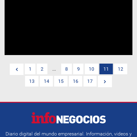
1
2
...
8
9
10
11
12
13
14
15
16
17
Diario digital del mundo empresarial. Información, videos y