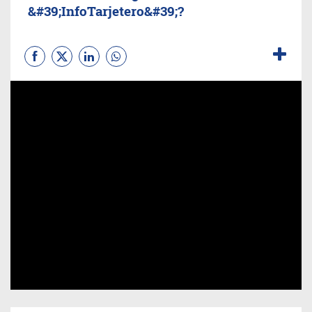
&#39;InfoTarjetero&#39;?