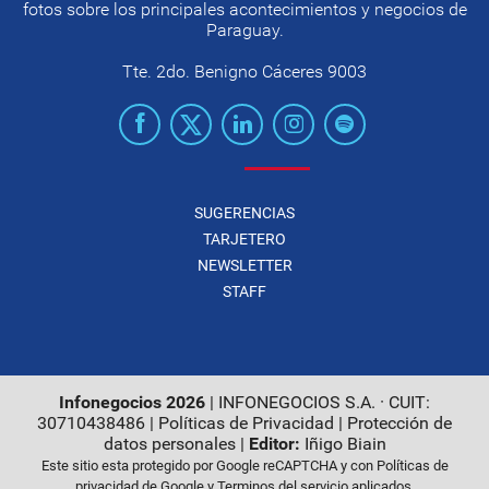
fotos sobre los principales acontecimientos y negocios de
Paraguay.
Tte. 2do. Benigno Cáceres 9003
SUGERENCIAS
TARJETERO
NEWSLETTER
STAFF
Infonegocios 2026
| INFONEGOCIOS S.A. · CUIT:
30710438486 |
Políticas de Privacidad
|
Protección de
datos personales
|
Editor:
Iñigo Biain
Este sitio esta protegido por Google reCAPTCHA y con
Políticas de
privacidad de Google
y
Terminos del servicio
aplicados.