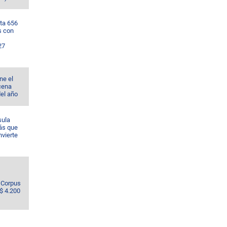
ta 656
s con
27
ne el
cena
del año
sula
ás que
nvierte
e Corpus
S$ 4.200