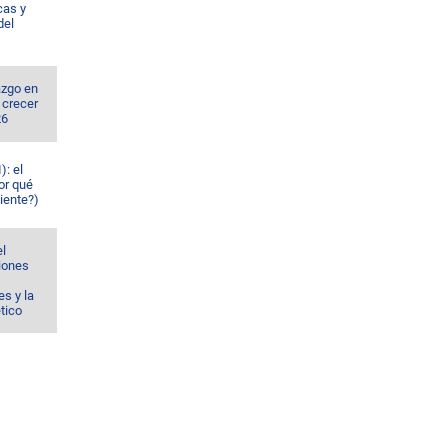
cas y
del
azgo en
 crecer
26
): el
or qué
iente?)
el
ciones
s y la
ético