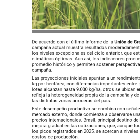
De acuerdo con el último informe de la
Unión de Gr
campaña actual muestra resultados moderadamente
los niveles excepcionales del ciclo anterior, que e
climáticas óptimas. Aun así, los indicadores produ
promedio histórico y permiten sostener perspectivas
campaña.
Las proyecciones iniciales apuntan a un rendimient
kg por hectárea, con diferencias importantes entre
lotes alcanzan hasta 9.000 kg/ha, otros se ubican e
refleja la heterogeneidad propia de la campaña y de
las distintas zonas arroceras del país.
Este desempeño productivo se combina con señale
mercado externo, donde comienza a observarse una 
precios internacionales. Brasil, principal destino d
mejora gradual en las cotizaciones, que, aunque to
los picos registrados en 2025, se acercan a niveles
costos de producción.