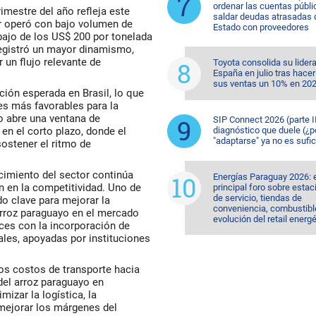
ordenar las cuentas públi
imestre del año refleja este
saldar deudas atrasadas 
or operó con bajo volumen de
Estado con proveedores
bajo de los US$ 200 por tonelada
registró un mayor dinamismo,
 un flujo relevante de
Toyota consolida su lider
España en julio tras hacer
sus ventas un 10% en 20
ión esperada en Brasil, lo que
es más favorables para la
o abre una ventana de
SIP Connect 2026 (parte II
en el corto plazo, donde el
diagnóstico que duele (¿p
"adaptarse" ya no es sufic
ostener el ritmo de
cimiento del sector continúa
Energías Paraguay 2026: 
n en la competitividad. Uno de
principal foro sobre esta
de servicio, tiendas de
do clave para mejorar la
conveniencia, combustible
arroz paraguayo en el mercado
evolución del retail energ
nces con la incorporación de
les, apoyadas por instituciones
tos costos de transporte hacia
del arroz paraguayo en
izar la logística, la
 mejorar los márgenes del