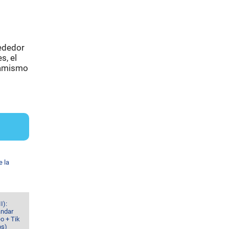
rededor
s, el
inamismo
e la
I):
ándar
o + Tik
os)