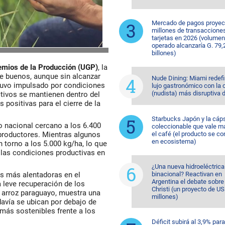
Mercado de pagos proyec
millones de transaccione
tarjetas en 2026 (volumen
operado alcanzaría G. 79,
billones)
emios de la Producción (UGP)
, la
 buenos, aunque sin alcanzar
Nude Dining: Miami redefi
stuvo impulsado por condiciones
lujo gastronómico con la 
(nudista) más disruptiva 
ctivos se mantienen dentro del
 positivas para el cierre de la
Starbucks Japón y la cáp
o nacional cercano a los 6.400
coleccionable que vale m
 productores. Mientras algunos
el café (el producto se co
en ecosistema)
n torno a los 5.000 kg/ha, lo que
 las condiciones productivas en
¿Una nueva hidroeléctrica
s más alentadoras en el
binacional? Reactivan en
Argentina el debate sobr
leve recuperación de los
Christi (un proyecto de U
el arroz paraguayo, muestra una
millones)
davía se ubican por debajo de
 más sostenibles frente a los
Déficit subirá al 3,9% para