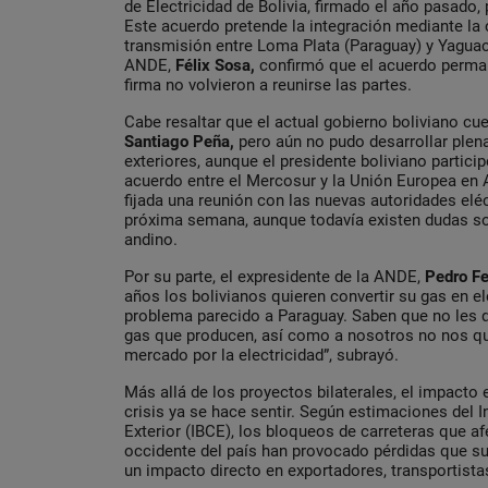
de Electricidad de Bolivia, firmado el año pasado, 
Este acuerdo pretende la integración mediante la 
transmisión entre Loma Plata (Paraguay) y Yaguacu
ANDE,
Félix Sosa,
confirmó que el acuerdo perman
firma no volvieron a reunirse las partes.
Cabe resaltar que el actual gobierno boliviano cu
Santiago Peña,
pero aún no pudo desarrollar plen
exteriores, aunque el presidente boliviano particip
acuerdo entre el Mercosur y la Unión Europea en
fijada una reunión con las nuevas autoridades eléc
próxima semana, aunque todavía existen dudas sob
andino.
Por su parte, el expresidente de la ANDE,
Pedro
Fe
años los bolivianos quieren convertir su gas en ele
problema parecido a Paraguay. Saben que no les qu
gas que producen, así como a nosotros no nos qui
mercado por la electricidad”, subrayó.
Más allá de los proyectos bilaterales, el impact
crisis ya se hace sentir. Según estimaciones del 
Exterior (IBCE), los bloqueos de carreteras que a
occidente del país han provocado pérdidas que s
un impacto directo en exportadores, transportista