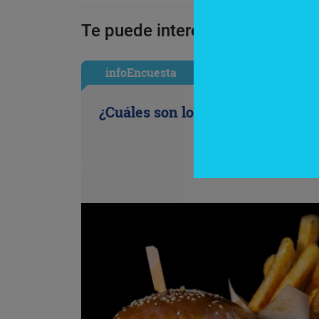
Te puede interesar:
infoEncuesta
¿Cuáles son los antojos de la ofi