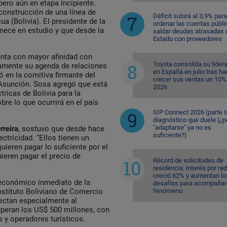
pero aún en etapa incipiente.
construcción de una línea de
Déficit subirá al 3,9% para
a (Bolivia). El presidente de la
ordenar las cuentas públi
ece en estudio y que desde la
saldar deudas atrasadas 
Estado con proveedores
enta con mayor afinidad con
Toyota consolida su lider
amente su agenda de relaciones
en España en julio tras ha
ó en la comitiva firmante del
crecer sus ventas un 10%
 Asunción. Sosa agregó que está
2026
tricas de Bolivia para la
re lo que ocurrirá en el país
SIP Connect 2026 (parte II
diagnóstico que duele (¿p
"adaptarse" ya no es
rreira
, sostuvo que desde hace
suficiente?)
ctricidad. “Ellos tienen un
ieren pagar lo suficiente por el
eren pagar el precio de
Récord de solicitudes de
residencia: interés por ra
creció 62% y aumentan lo
o económico inmediato de la
desafíos para acompañar 
fenómeno
Instituto Boliviano de Comercio
fectan especialmente al
uperan los US$ 500 millones, con
s y operadores turísticos.