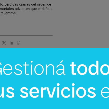
ó pérdidas diarias del orden de
sariales advierten que el daño a
revertirse.