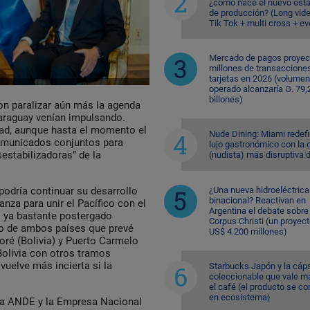
¿cómo nace el nuevo est
de producción? (Long vid
Tik Tok + multi cross + e
Mercado de pagos proyec
millones de transaccione
tarjetas en 2026 (volumen
operado alcanzaría G. 79,
billones)
con paralizar aún más la agenda
Paraguay venían impulsando.
idad, aunque hasta el momento el
Nude Dining: Miami redefi
omunicados conjuntos para
lujo gastronómico con la 
estabilizadoras” de la
(nudista) más disruptiva 
¿Una nueva hidroeléctrica
podría continuar su desarrollo
binacional? Reactivan en
anza para unir el Pacífico con el
Argentina el debate sobre
el ya bastante postergado
Corpus Christi (un proyec
lo de ambos países que prevé
US$ 4.200 millones)
oré (Bolivia) y Puerto Carmelo
Bolivia con otros tramos
vuelve más incierta si la
Starbucks Japón y la cáp
coleccionable que vale m
el café (el producto se co
en ecosistema)
e la ANDE y la Empresa Nacional