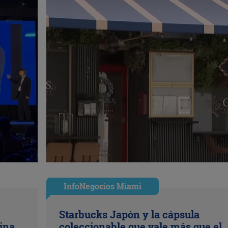
InfoNegocios Miami
Starbucks Japón y la cápsula
ina
coleccionable que vale más que el