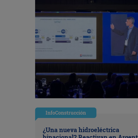
InfoConstrucción
¿Una nueva hidroeléctrica
binacional? Reactivan en Argent