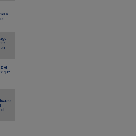
cas y
del
azgo
cer
 en
): el
or qué
dicarse
s
el