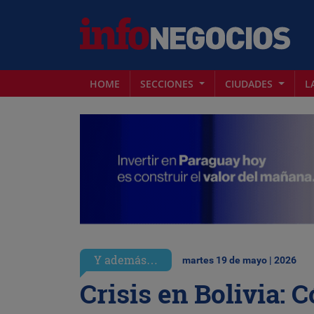
HOME
SECCIONES
CIUDADES
L
Y además…
martes 19 de mayo | 2026
Crisis en Bolivia: 