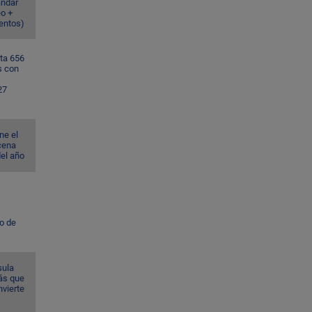
ándar
eo +
ventos)
ta 656
s con
27
ne el
cena
del año
to de
sula
ás que
nvierte