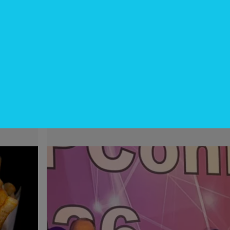
InfoNegocios Miami
cina?
SIP Connect 2026 (parte III): ¿cómo
nace el nuevo estándar de
producción? (Long video + Tik Tok 
multi cross + eventos)