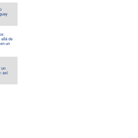
o
guay
os:
allá de
 en un
y un
: así