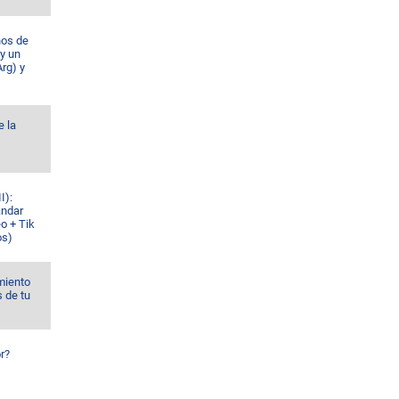
ños de
 y un
rg) y
e la
I):
ándar
o + Tik
os)
miento
s de tu
r?