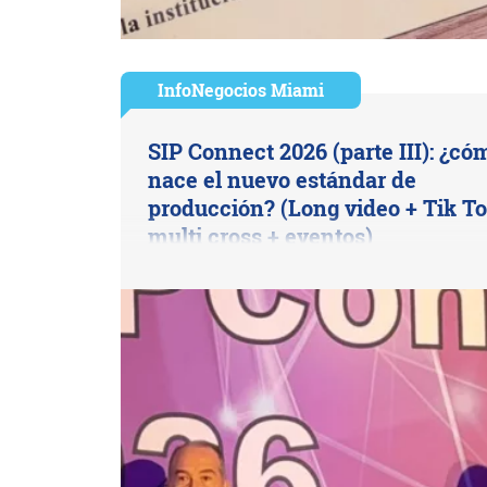
InfoNegocios Miami
SIP Connect 2026 (parte III): ¿có
nace el nuevo estándar de
producción? (Long video + Tik To
multi cross + eventos)