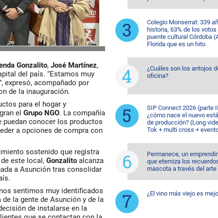
Colegio Monserrat: 339 a
historia, 63% de los votos
puente cultural Córdoba (A
Florida que es un hito
enda
Gonzalito
,
José
Martínez
,
¿Cuáles son los antojos d
apital del país. “Estamos muy
oficina?
s”, expresó, acompañado por
on de la inauguración.
uctos para el hogar y
SIP Connect 2026 (parte II
gran el
Grupo
NGO
. La compañía
¿cómo nace el nuevo est
e puedan conocer los productos
de producción? (Long vide
cceder a opciones de compra con
Tok + multi cross + event
imiento sostenido que registra
Permanece, un emprendi
 de este local,
Gonzalito
alcanza
que eterniza los recuerdo
egada a Asunción tras consolidar
mascota a través del arte
aís.
 nos sentimos muy identificados
¿El vino más viejo es mejo
 de la gente de Asunción y de la
decisión de instalarse en la
clientes que se contactan con la