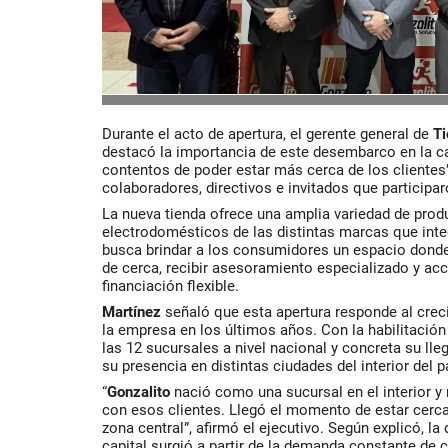
Durante el acto de apertura, el gerente general de
Ti
destacó la importancia de este desembarco en la c
contentos de poder estar más cerca de los cliente
colaboradores, directivos e invitados que participar
La nueva tienda ofrece una amplia variedad de prod
electrodomésticos de las distintas marcas que inte
busca brindar a los consumidores un espacio dond
de cerca, recibir asesoramiento especializado y a
financiación flexible.
Martínez
señaló que esta apertura responde al crec
la empresa en los últimos años. Con la habilitación
las 12 sucursales a nivel nacional y concreta su ll
su presencia en distintas ciudades del interior del p
“
Gonzalito
nació como una sucursal en el interior y
con esos clientes. Llegó el momento de estar cerca
zona central”, afirmó el ejecutivo. Según explicó, la 
capital surgió a partir de la demanda constante de 