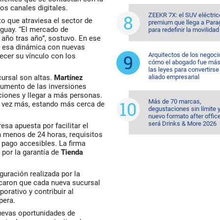
ros canales digitales.
ZEEKR 7X: el SUV eléctric
o que atraviesa el sector de
premium que llega a Para
aguay. “El mercado de
para redefinir la movilidad
año tras año”, sostuvo. En ese
r esa dinámica con nuevas
Arquitectos de los negoci
lecer su vínculo con los
cómo el abogado fue más 
las leyes para convertirse
ursal son altas.
Martínez
aliado empresarial
aumento de las inversiones
ciones y llegar a más personas.
Más de 70 marcas,
 vez más, estando más cerca de
degustaciones sin límite 
nuevo formato after office
será Drinks & More 2026
sa apuesta por facilitar el
n menos de 24 horas, requisitos
 pago accesibles. La firma
por la garantía de
Tienda
guración realizada por la
icaron que cada nueva sucursal
orativo y contribuir al
pera.
uevas oportunidades de