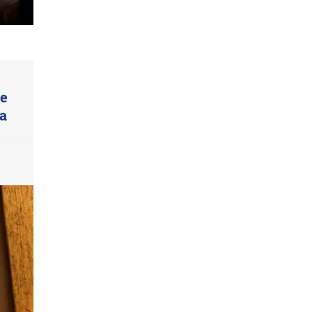
ue
ta