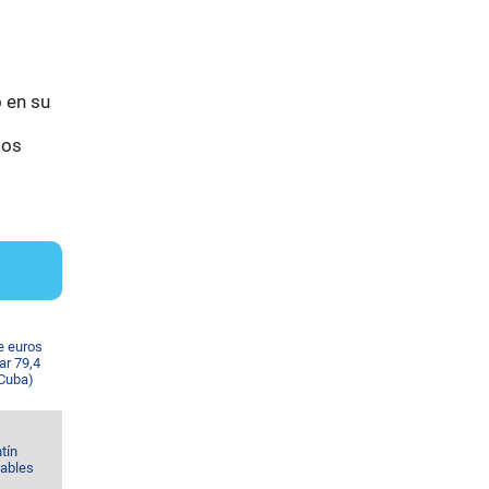
 en su
los
e euros
ar 79,4
 Cuba)
tín
Gables