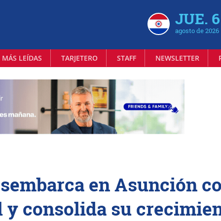
JUE. 6
agosto de 2026
 MÁS LEÍDAS
TARJETERO
STAFF
NEWSLETTER
esembarca en Asunción c
 y consolida su crecimie