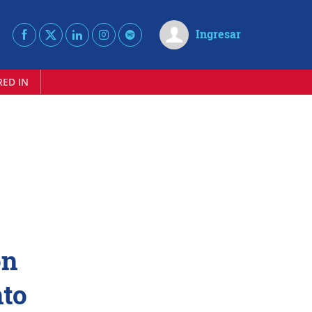
Ingresar
RED IN
on
nto