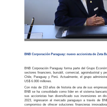
BNB
Corporación
Paraguay:
nuevo
accionista
de
Zeta
B
BNB Corporación Paraguay forma parte del Grupo Económ
sectores
financiero,
bursátil,
comercial,
agroindustrial
y
pe
Chile, Paraguay y Perú. Actualmente, el grupo administra
US$ 6.000
millones.
Con
más
de
153
años
de
historia
de
una
de
sus
empresa
BNB se ha consolidado como líder en el sistema bancario b
sus accionistas han diversificado sus inversiones en dis
2023, ingresaron al mercado paraguayo a través de BN
compromiso de
ofrecer
soluciones
financieras innovadora