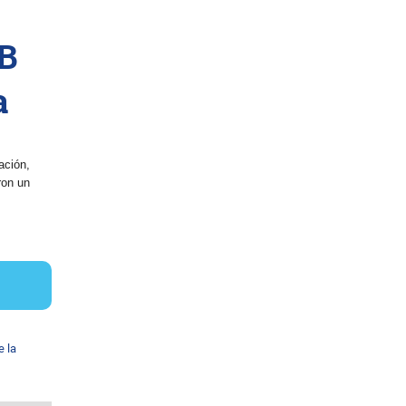
NB
a
ación,
ron un
e la