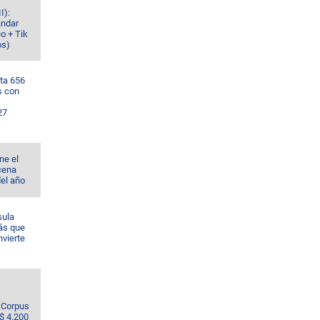
I):
ándar
o + Tik
os)
ta 656
s con
27
ne el
cena
del año
sula
ás que
nvierte
e Corpus
S$ 4.200