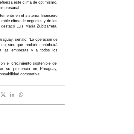
refuerza este clima de optimismo,
empresarial.
temente en el sistema financiero
orable clima de negocios y de las
, destacó Luis María Zubizarreta,
raguay, señaló: “La operación de
nco, sino que también contribuirá
do a las empresas y a todos los
on el crecimiento sostenible del
ce su presencia en Paraguay,
onsabilidad corporativa.