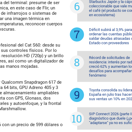
Starbucks Japón y la cáp
da del terminal: presume de ser
coleccionable que vale m
ca, en este caso de Flir, un
el café (el producto se co
 de infrarrojos o sistemas de
en ecosistema)
abar una imagen térmica en
temperaturas, reconocer cuerpos
oscuras.
Déficit subirá al 3,9% para
ordenar las cuentas públi
saldar deudas atrasadas 
Estado con proveedores
ofesional del Cat S60: desde su
sus controles físicos. Por lo
resolución HD (720p) y un brillo
Récord de solicitudes de
res, así como un digitalizador de
residencia: interés por ra
o las manos mojadas.
creció 62% y aumentan lo
desafíos para acompañar 
fenómeno
dor Qualcomm Snapdragon 617 de
a 64 bits, GPU Adreno 405 y 3
Toyota consolida su lider
e almacenamiento ampliables
España en julio tras hacer
eta con GPS, Glonass, dos
sus ventas un 10% en 20
les y autoenfoque, y la frontal
 Marshmallow.
SIP Connect 2026 (parte II
diagnóstico que duele (¿p
"adaptarse" ya no es sufic
16 con un precio de 599 dólares o