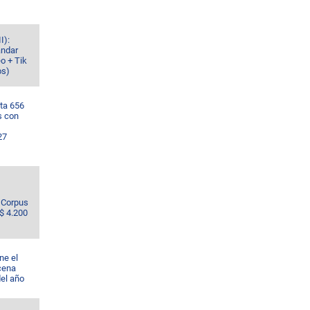
I):
ándar
o + Tik
os)
ta 656
s con
27
e Corpus
S$ 4.200
ne el
cena
del año