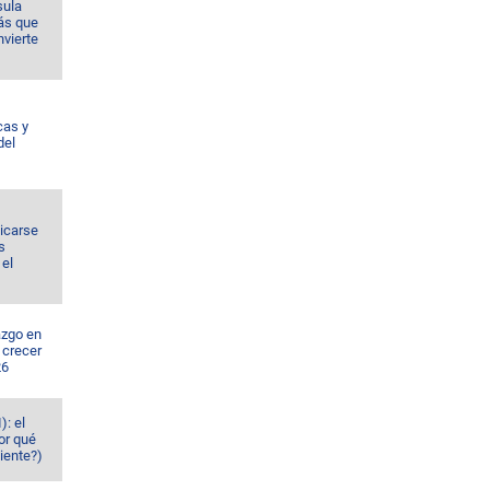
sula
ás que
nvierte
cas y
del
dicarse
s
el
azgo en
 crecer
26
): el
or qué
iente?)