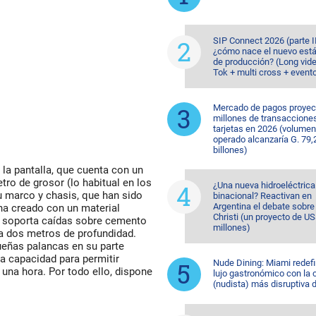
SIP Connect 2026 (parte II
¿cómo nace el nuevo est
de producción? (Long vide
Tok + multi cross + event
Mercado de pagos proyec
millones de transaccione
tarjetas en 2026 (volumen
operado alcanzaría G. 79,
billones)
la pantalla, que cuenta con un
tro de grosor (lo habitual en los
¿Una nueva hidroeléctrica
u marco y chasis, que han sido
binacional? Reactivan en
Argentina el debate sobr
 ha creado con un material
Christi (un proyecto de U
al soporta caídas sobre cemento
millones)
a dos metros de profundidad.
ueñas palancas en su parte
a capacidad para permitir
Nude Dining: Miami redefi
una hora. Por todo ello, dispone
lujo gastronómico con la 
(nudista) más disruptiva 