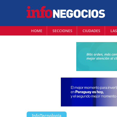
HOME
SECCIONES
CIUDADES
LAS
InfoTecnología