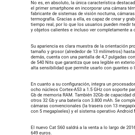
No es, en absoluto, la única característica destaca
el primer smartphone en incorporar una cámara térmi
fabricante de sistemas de visión nocturna, cámaras
termografía. Gracias a ella, es capaz de crear y gr
tiempo real, por lo que los usuarios pueden medir 
y objetos calientes e incluso ver completamente a 
Su apariencia es clara muestra de la orientación pr
tamaño y grosor (alrededor de 13 milímetros) hasta 
demás, cuenta con una pantalla de 4,7 pulgadas con 
de 540 Nits que garantiza que sea legible en exterio
alta sensibilidad que permite usarlo con guantes 
En cuanto a su configuración, integra un procesa
ocho núcleos Cortex-A53 a 1.5 GHz con soporte par
Gb de memoria RAM. También 32Gb de capacidad d
otros 32 Gb y una batería con 3.800 mAh. Se compl
cámaras convencionales (la trasera con 13 megapíxe
con 5 megapíxeles) y el sistema operativo Android
El nuevo Cat S60 saldrá a la venta a lo largo de 20
649 euros.