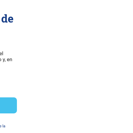
 de
el
 y, en
e la