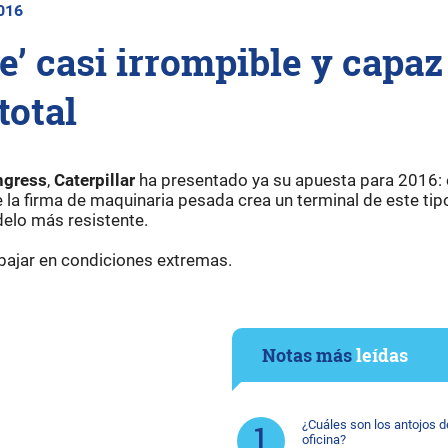
2016
e’ casi irrompible y capaz
total
ngress
,
Caterpillar
ha presentado ya su apuesta para 2016: 
la firma de maquinaria pesada crea un terminal de este tipo
elo más resistente.
bajar en condiciones extremas.
Notas más
leídas
¿Cuáles son los antojos d
oficina?