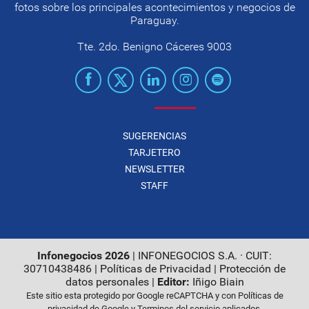
fotos sobre los principales acontecimientos y negocios de
Paraguay.
Tte. 2do. Benigno Cáceres 9003
SUGERENCIAS
TARJETERO
NEWSLETTER
STAFF
Infonegocios 2026
| INFONEGOCIOS S.A. · CUIT:
30710438486 |
Políticas de Privacidad
|
Protección de
datos personales
|
Editor:
Iñigo Biain
Este sitio esta protegido por Google reCAPTCHA y con
Políticas de
privacidad de Google
y
Terminos del servicio
aplicados.