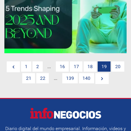
1
2
...
16
17
18
19
20
21
22
...
139
140
Diario digital del mundo empresarial. Información, videos y