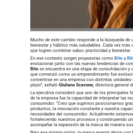
Mucho de este cambio responde a la búsqueda de un
bienestar y hábitos más saludables. Cada vez más
que logren combinar sabor, practicidad y bienestar.
En ese contexto surgen propuestas como
Bite a Bi
evolucionar junto con las nuevas tendencias de co
Bite
se encuentra en una etapa de consolidación y 
que comenzó como un emprendimiento fue evoluci
convertirse en una empresa con distintas unidades 
plazo”, señaló
Giuliana Scavone,
directora general d
La ejecutiva consideró que uno de los principales f
de la empresa fue la capacidad de interpretar las n
consumidor. “Creo que supimos posicionarnos graci
productos, la innovación constante y nuestra capac
necesidades del consumidor. Actualmente estamos 
fortaleciendo nuestros procesos y construyendo un
acompañar la expansión de la marca de manera sost
Bajo esa misma visión, la marca avanza ahora con l