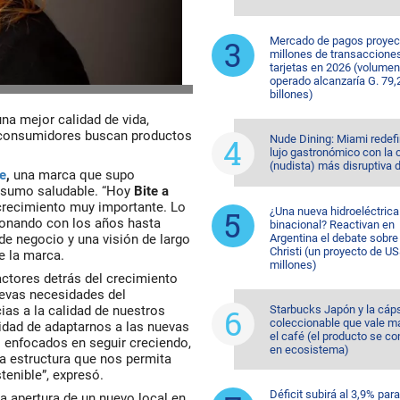
Mercado de pagos proyec
millones de transaccione
tarjetas en 2026 (volumen
operado alcanzaría G. 79,
billones)
a mejor calidad de vida,
 consumidores buscan productos
Nude Dining: Miami redefi
lujo gastronómico con la 
(nudista) más disruptiva 
te
,
una marca que supo
nsumo saludable. “Hoy
Bite a
crecimiento muy importante. Lo
¿Una nueva hidroeléctrica
onando con los años hasta
binacional? Reactivan en
de negocio y una visión de largo
Argentina el debate sobr
Christi (un proyecto de U
e la marca.
millones)
actores detrás del crecimiento
uevas necesidades del
as a la calidad de nuestros
Starbucks Japón y la cáp
coleccionable que vale m
idad de adaptarnos a las nuevas
el café (el producto se co
enfocados en seguir creciendo,
en ecosistema)
a estructura que nos permita
enible”, expresó.
Déficit subirá al 3,9% para
a apertura de un nuevo local en