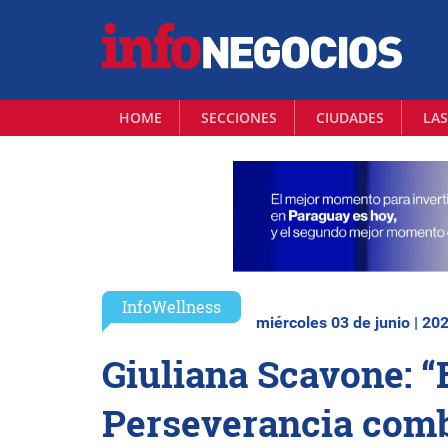
HOME
SECCIONES
CIUDADES
LAS
InfoWellness
miércoles 03 de junio | 20
Giuliana Scavone: “E
Perseverancia comb