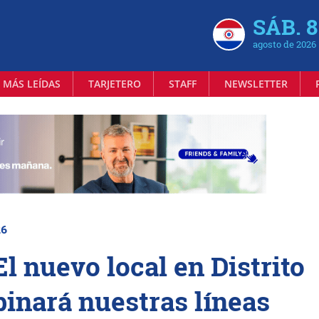
SÁB. 8
agosto de 2026
 MÁS LEÍDAS
TARJETERO
STAFF
NEWSLETTER
26
l nuevo local en Distrito
inará nuestras líneas