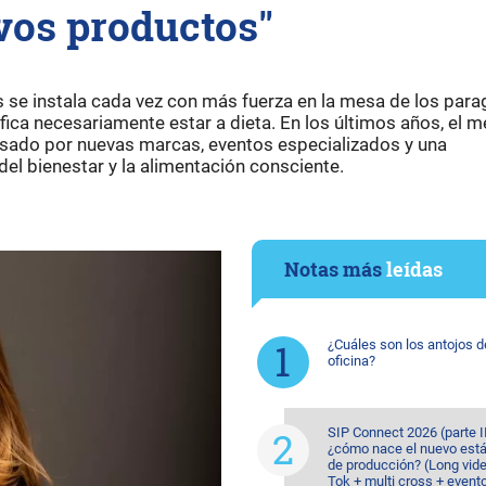
vos productos"
se instala cada vez con más fuerza en la mesa de los para
fica necesariamente estar a dieta. En los últimos años, el 
sado por nuevas marcas, eventos especializados y una
el bienestar y la alimentación consciente.
Notas más
leídas
¿Cuáles son los antojos d
oficina?
SIP Connect 2026 (parte II
¿cómo nace el nuevo est
de producción? (Long vide
Tok + multi cross + event