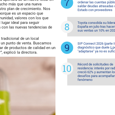
ordenar las cuentas públi
 mucho más que una nueva
saldar deudas atrasadas 
stro plan de crecimiento. Nos
Estado con proveedores
 porque es un espacio que
munidad, valores con los que
lugar ideal para seguir
Toyota consolida su lider
España en julio tras hacer
 con las nuevas tendencias de
sus ventas un 10% en 20
tradicional de un local
un punto de venta. Buscamos
SIP Connect 2026 (parte II
ar de productos de calidad en un
diagnóstico que duele (¿p
"adaptarse" ya no es sufic
 explicó la directora.
Récord de solicitudes de
residencia: interés por ra
creció 62% y aumentan lo
desafíos para acompañar 
fenómeno