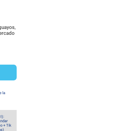
guayos,
mercado
e la
I):
ándar
o + Tik
os)