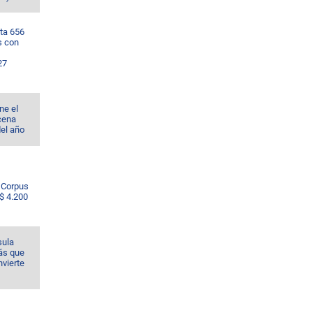
ta 656
s con
27
ne el
cena
del año
e Corpus
S$ 4.200
sula
ás que
nvierte