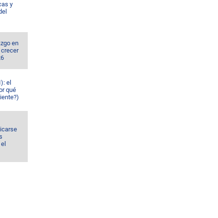
cas y
del
azgo en
 crecer
26
): el
or qué
iente?)
dicarse
s
el