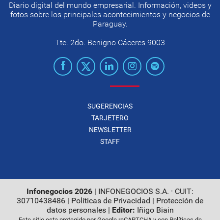
Diario digital del mundo empresarial. Información, videos y
fotos sobre los principales acontecimientos y negocios de
Paraguay.
Tte. 2do. Benigno Cáceres 9003
SUGERENCIAS
TARJETERO
NEWSLETTER
STAFF
Infonegocios 2026
| INFONEGOCIOS S.A. · CUIT:
30710438486 |
Políticas de Privacidad
|
Protección de
datos personales
|
Editor:
Iñigo Biain
Este sitio esta protegido por Google reCAPTCHA y con
Políticas de