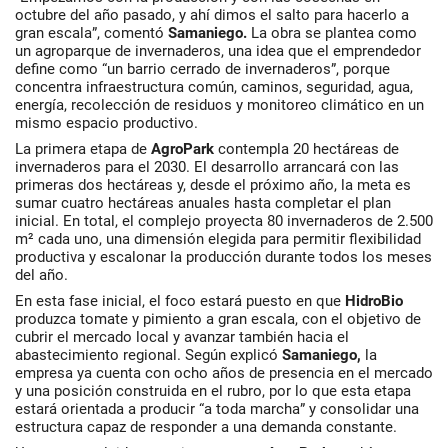
octubre del año pasado, y ahí dimos el salto para hacerlo a
gran escala”, comentó
Samaniego.
La obra se plantea como
un agroparque de invernaderos, una idea que el emprendedor
define como “un barrio cerrado de invernaderos”, porque
concentra infraestructura común, caminos, seguridad, agua,
energía, recolección de residuos y monitoreo climático en un
mismo espacio productivo.
La primera etapa de
AgroPark
contempla 20 hectáreas de
invernaderos para el 2030. El desarrollo arrancará con las
primeras dos hectáreas y, desde el próximo año, la meta es
sumar cuatro hectáreas anuales hasta completar el plan
inicial. En total, el complejo proyecta 80 invernaderos de 2.500
m² cada uno, una dimensión elegida para permitir flexibilidad
productiva y escalonar la producción durante todos los meses
del año.
En esta fase inicial, el foco estará puesto en que
HidroBio
produzca tomate y pimiento a gran escala, con el objetivo de
cubrir el mercado local y avanzar también hacia el
abastecimiento regional. Según explicó
Samaniego,
la
empresa ya cuenta con ocho años de presencia en el mercado
y una posición construida en el rubro, por lo que esta etapa
estará orientada a producir “a toda marcha” y consolidar una
estructura capaz de responder a una demanda constante.