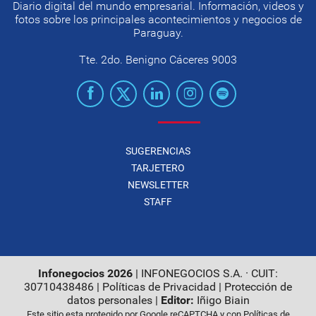
Diario digital del mundo empresarial. Información, videos y
fotos sobre los principales acontecimientos y negocios de
Paraguay.
Tte. 2do. Benigno Cáceres 9003
SUGERENCIAS
TARJETERO
NEWSLETTER
STAFF
Infonegocios 2026
| INFONEGOCIOS S.A. · CUIT:
30710438486 |
Políticas de Privacidad
|
Protección de
datos personales
|
Editor:
Iñigo Biain
Este sitio esta protegido por Google reCAPTCHA y con
Políticas de