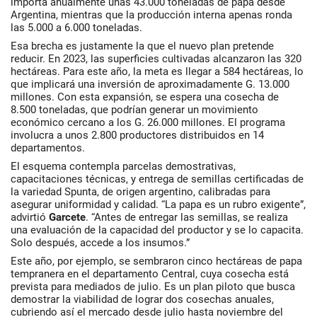
importa anualmente unas 43.000 toneladas de papa desde
Argentina, mientras que la producción interna apenas ronda
las 5.000 a 6.000 toneladas.
Esa brecha es justamente la que el nuevo plan pretende
reducir. En 2023, las superficies cultivadas alcanzaron las 320
hectáreas. Para este año, la meta es llegar a 584 hectáreas, lo
que implicará una inversión de aproximadamente G. 13.000
millones. Con esta expansión, se espera una cosecha de
8.500 toneladas, que podrían generar un movimiento
económico cercano a los G. 26.000 millones. El programa
involucra a unos 2.800 productores distribuidos en 14
departamentos.
El esquema contempla parcelas demostrativas,
capacitaciones técnicas, y entrega de semillas certificadas de
la variedad Spunta, de origen argentino, calibradas para
asegurar uniformidad y calidad. “La papa es un rubro exigente”,
advirtió
Garcete
. “Antes de entregar las semillas, se realiza
una evaluación de la capacidad del productor y se lo capacita.
Solo después, accede a los insumos.”
Este año, por ejemplo, se sembraron cinco hectáreas de papa
tempranera en el departamento Central, cuya cosecha está
prevista para mediados de julio. Es un plan piloto que busca
demostrar la viabilidad de lograr dos cosechas anuales,
cubriendo así el mercado desde julio hasta noviembre del