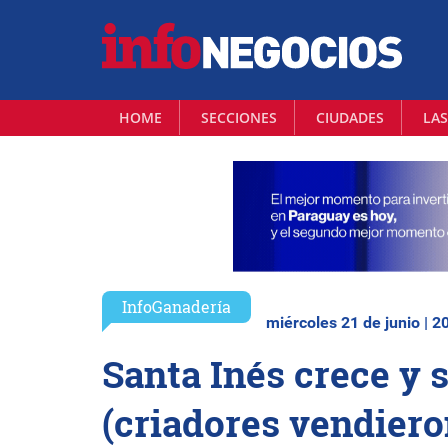
HOME
SECCIONES
CIUDADES
LAS
InfoGanadería
miércoles 21 de junio | 2
Santa Inés crece y 
(criadores vendiero