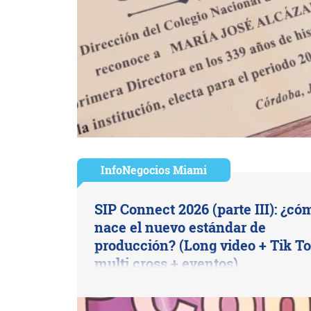
InfoNegocios Miami
SIP Connect 2026 (parte III): ¿có
nace el nuevo estándar de
producción? (Long video + Tik To
multi cross + eventos)