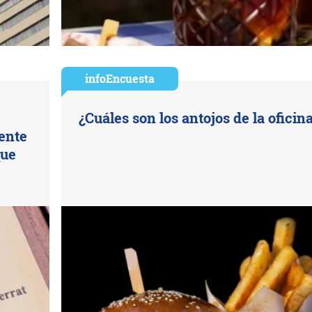
infoEncuesta
¿Cuáles son los antojos de la oficin
uente
que