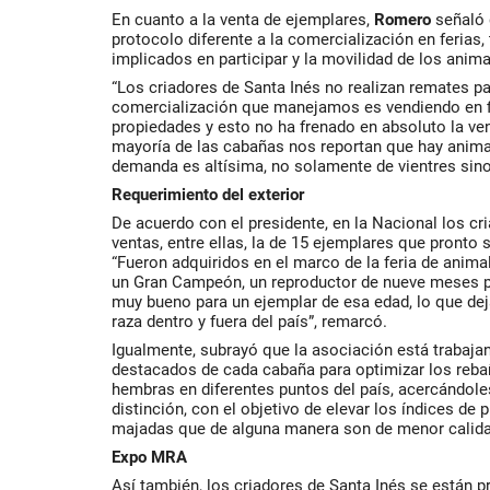
En cuanto a la venta de ejemplares,
Romero
señaló 
protocolo diferente a la comercialización en ferias
implicados en participar y la movilidad de los anima
“Los criadores de Santa Inés no realizan remates p
comercialización que manejamos es vendiendo en f
propiedades y esto no ha frenado en absoluto la ven
mayoría de las cabañas nos reportan que hay animal
demanda es altísima, no solamente de vientres sino
Requerimiento del exterior
De acuerdo con el presidente, en la Nacional los c
ventas, entre ellas, la de 15 ejemplares que pronto
“Fueron adquiridos en el marco de la feria de anima
un Gran Campeón, un reproductor de nueve meses po
muy bueno para un ejemplar de esa edad, lo que deja
raza dentro y fuera del país”, remarcó.
Igualmente, subrayó que la asociación está trabaj
destacados de cada cabaña para optimizar los reb
hembras en diferentes puntos del país, acercándole
distinción, con el objetivo de elevar los índices de
majadas que de alguna manera son de menor calida
Expo MRA
Así también, los criadores de Santa Inés se están