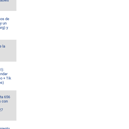
Gables
ños de
 y un
rg) y
e la
I):
ándar
o + Tik
os)
ta 656
s con
27
miento