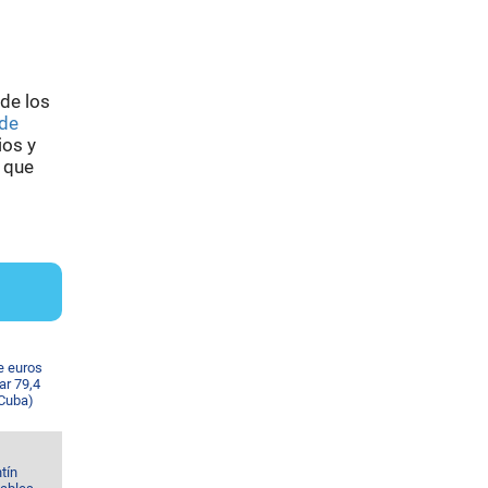
 de los
 de
ios y
s que
e euros
ar 79,4
 Cuba)
tín