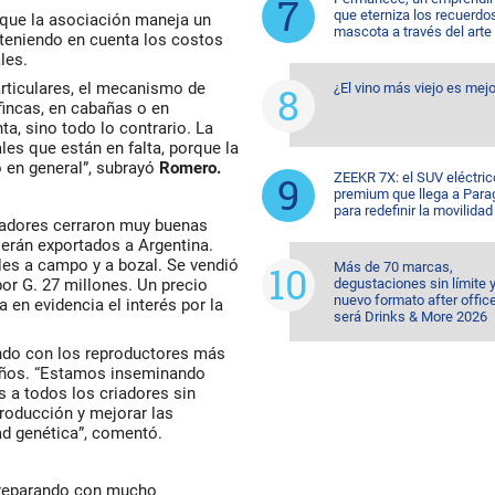
que eterniza los recuerdo
que la asociación maneja un
mascota a través del arte
, teniendo en cuenta los costos
les.
articulares, el mecanismo de
¿El vino más viejo es mejo
incas, en cabañas o en
ta, sino todo lo contrario. La
es que están en falta, porque la
 en general”, subrayó
Romero.
ZEEKR 7X: el SUV eléctric
premium que llega a Para
para redefinir la movilidad
riadores cerraron muy buenas
 serán exportados a Argentina.
les a campo y a bozal. Se vendió
Más de 70 marcas,
r G. 27 millones. Un precio
degustaciones sin límite 
nuevo formato after office
 en evidencia el interés por la
será Drinks & More 2026
ando con los reproductores más
años. “Estamos inseminando
s a todos los criadores sin
 producción y mejorar las
d genética”, comentó.
 preparando con mucho