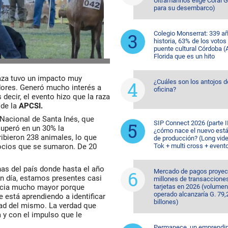
Ultramarinos elige Coral 
para su desembarco)
Colegio Monserrat: 339 a
historia, 63% de los votos
puente cultural Córdoba (A
Florida que es un hito
raza tuvo un impacto muy
¿Cuáles son los antojos d
dores. Generó mucho interés a
oficina?
decir, el evento hizo que la raza
 de la
APCSI.
Nacional de Santa Inés, que
SIP Connect 2026 (parte II
superó en un 30% la
¿cómo nace el nuevo est
cribieron 238 animales, lo que
de producción? (Long vide
 socios que se sumaron. De 20
Tok + multi cross + event
nas del país donde hasta el año
Mercado de pagos proyec
n día, estamos presentes casi
millones de transaccione
encia mucho mayor porque
tarjetas en 2026 (volumen
operado alcanzaría G. 79,
está aprendiendo a identificar
billones)
idad del mismo. La verdad que
 y con el impulso que le
Permanece, un emprendi