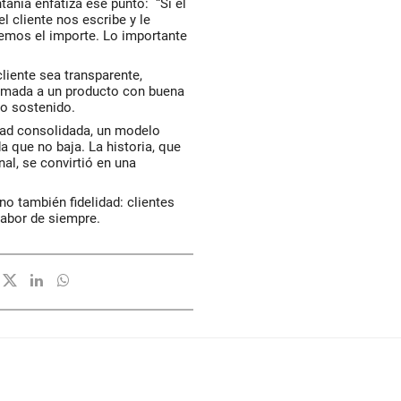
anía enfatiza ese punto: “Si el
l cliente nos escribe y le
emos el importe. Lo importante
cliente sea transparente,
sumada a un producto con buena
to sostenido.
idad consolidada, un modelo
 que no baja. La historia, que
l, se convirtió en una
o también fidelidad: clientes
sabor de siempre.