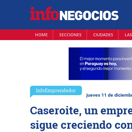
HOME
SECCIONES
CIUDADES
LAS
InfoEmprendedor
jueves 11 de diciemb
Caseroite, un empr
sigue creciendo con