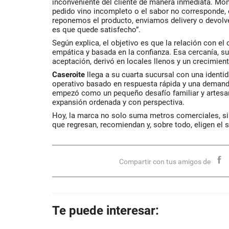
inconveniente del cliente de manera inmediata. Mont
pedido vino incompleto o el sabor no corresponde, e
reponemos el producto, enviamos delivery o devolv
es que quede satisfecho”.
Según explica, el objetivo es que la relación con el 
empática y basada en la confianza. Esa cercanía, 
aceptación, derivó en locales llenos y un crecimien
Caseroite
llega a su cuarta sucursal con una ident
operativo basado en respuesta rápida y una demanda
empezó como un pequeño desafío familiar y artesana
expansión ordenada y con perspectiva.
Hoy, la marca no solo suma metros comerciales, sin
que regresan, recomiendan y, sobre todo, eligen el 
Compartir con tus amigos de
Te puede interesar: