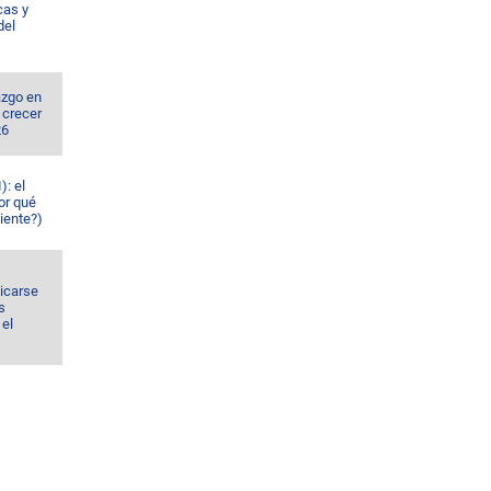
cas y
del
azgo en
 crecer
26
): el
or qué
iente?)
dicarse
s
el