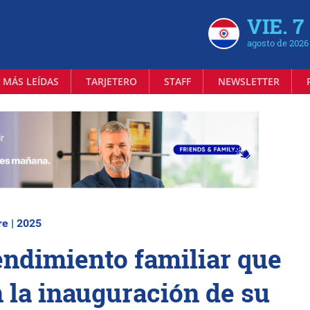
VIE. 7
agosto de 2026
 MÁS LEÍDAS
TARJETERO
STAFF
NEWSLETTER
re | 2025
endimiento familiar que
 la inauguración de su