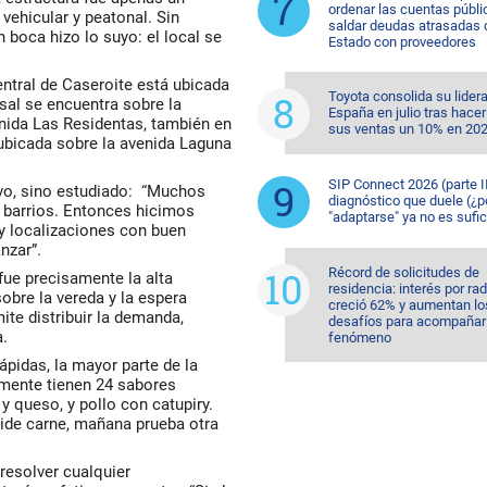
ordenar las cuentas públi
vehicular y peatonal. Sin
saldar deudas atrasadas 
boca hizo lo suyo: el local se
Estado con proveedores
entral de Caseroite está ubicada
Toyota consolida su lider
sal se encuentra sobre la
España en julio tras hacer
nida Las Residentas, también en
sus ventas un 10% en 20
 ubicada sobre la avenida Laguna
SIP Connect 2026 (parte II
ivo, sino estudiado: “Muchos
diagnóstico que duele (¿p
 barrios. Entonces hicimos
"adaptarse" ya no es sufic
y localizaciones con buen
nzar”.
Récord de solicitudes de
fue precisamente la alta
residencia: interés por ra
sobre la vereda y la espera
creció 62% y aumentan lo
ite distribuir la demanda,
desafíos para acompañar 
a.
fenómeno
pidas, la mayor parte de la
mente tienen 24 sabores
y queso, y pollo con catupiry.
 pide carne, mañana prueba otra
resolver cualquier