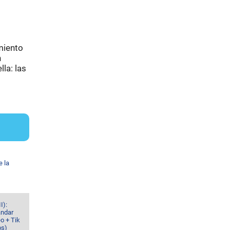
miento
n
la: las
e la
I):
ándar
o + Tik
os)