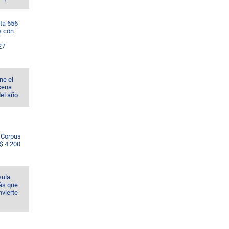
ta 656
s con
27
ne el
cena
del año
e Corpus
S$ 4.200
sula
ás que
nvierte