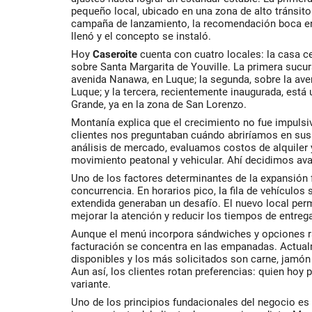
pequeño local, ubicado en una zona de alto tránsito 
campaña de lanzamiento, la recomendación boca en 
llenó y el concepto se instaló.
Hoy
Caseroite
cuenta con cuatro locales: l
a casa c
sobre Santa Margarita de Youville. La primera sucur
avenida Nanawa, en Luque; la segunda, sobre la ave
Luque; y la tercera, recientemente inaugurada, está
Grande, ya en la zona de San Lorenzo.
Montanía explica que el crecimiento no fue impuls
clientes nos preguntaban cuándo abriríamos en sus
análisis de mercado, evaluamos costos de alquiler 
movimiento peatonal y vehicular. Ahí decidimos ava
Uno de los factores determinantes de la expansión 
concurrencia. En horarios pico, la fila de vehículos 
extendida generaban un desafío. El nuevo local perm
mejorar la atención y reducir los tiempos de entreg
Aunque el menú incorpora sándwiches y opciones rá
facturación se concentra en las empanadas. Actual
disponibles y los más solicitados son carne, jamón 
Aun así, los clientes rotan preferencias: quien hoy
variante.
Uno de los principios fundacionales del negocio es 