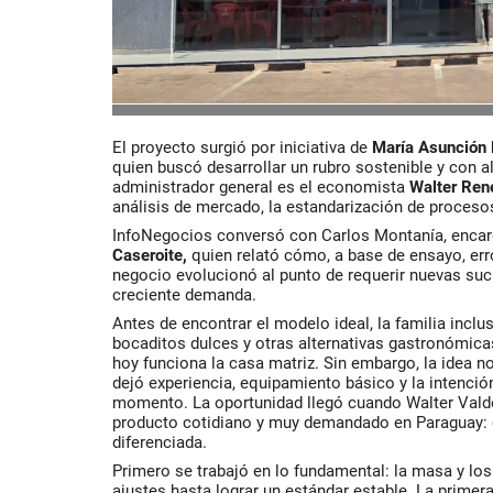
El proyecto surgió por iniciativa de
María Asunción 
quien buscó desarrollar un rubro sostenible y con al
administrador general es el economista
Walter Ren
análisis de mercado, la estandarización de procesos
InfoNegocios conversó con Carlos Montanía, encar
Caseroite,
quien relató cómo, a base de ensayo, error
negocio evolucionó al punto de requerir nuevas suc
creciente demanda.
Antes de encontrar el modelo ideal, la familia inclu
bocaditos dulces y otras alternativas gastronómic
hoy funciona la casa matriz. Sin embargo, la idea 
dejó experiencia, equipamiento básico y la intención
momento. La oportunidad llegó cuando Walter Valde
producto cotidiano y muy demandado en Paraguay:
diferenciada.
Primero se trabajó en lo fundamental: la masa y lo
ajustes hasta lograr un estándar estable. La primer