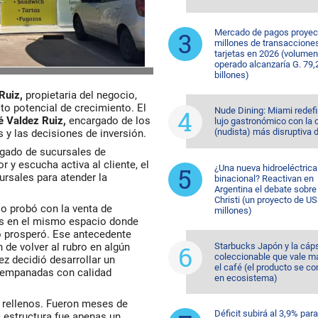
Mercado de pagos proyec
millones de transaccione
tarjetas en 2026 (volumen
operado alcanzaría G. 79,
billones)
Ruiz,
propietaria del negocio,
to potencial de crecimiento. El
Nude Dining: Miami redefi
é Valdez Ruiz,
encargado de los
lujo gastronómico con la 
(nudista) más disruptiva 
 y las decisiones de inversión.
gado de sucursales de
 y escucha activa al cliente, el
¿Una nueva hidroeléctrica
ursales para atender la
binacional? Reactivan en
Argentina el debate sobr
Christi (un proyecto de U
so probó con la venta de
millones)
as en el mismo espacio donde
no prosperó. Ese antecedente
 de volver al rubro en algún
Starbucks Japón y la cáp
coleccionable que vale m
z decidió desarrollar un
el café (el producto se co
 empanadas con calidad
en ecosistema)
s rellenos. Fueron meses de
Déficit subirá al 3,9% para
a estructura fue apenas un