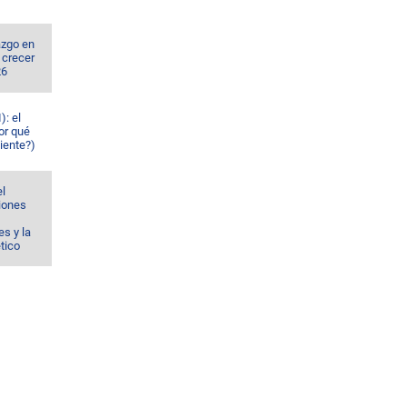
azgo en
 crecer
26
): el
or qué
iente?)
el
ciones
s y la
ético