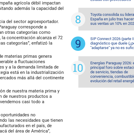
ampaña agrícola débil impactan
mitando además la capacidad del
Toyota consolida su lider
España en julio tras hacer
cia del sector agroexportador.
sus ventas un 10% en 20
 Paraguay corresponde a
gan otras categorías como
, la concentración alcanza el 72
SIP Connect 2026 (parte II
s categorías”, enfatizó la
diagnóstico que duele (¿p
"adaptarse" ya no es sufic
e materias primas genera
nerable a fluctuaciones
Energías Paraguay 2026: 
les y a la demanda limitada de
principal foro sobre esta
gia está en la industrialización
de servicio, tiendas de
conveniencia, combustible
mercados más allá del continente
evolución del retail energ
ión de nuestra materia prima y
n de nuestros productos a
 vendemos casi todo a
e oportunidades no
ando las necesidades que tienen
ufacturados en el país, de
acá del área de América”,