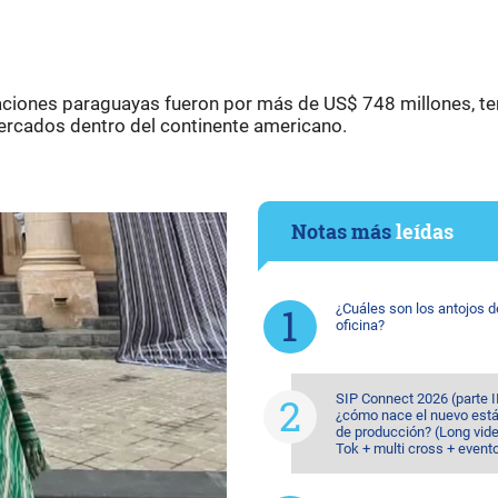
ortaciones paraguayas fueron por más de US$ 748 millones, t
mercados dentro del continente americano.
Notas más
leídas
¿Cuáles son los antojos d
oficina?
SIP Connect 2026 (parte II
¿cómo nace el nuevo est
de producción? (Long vide
Tok + multi cross + event