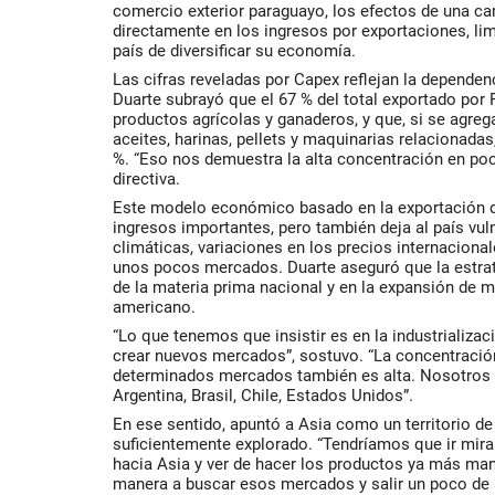
comercio exterior paraguayo, los efectos de una c
directamente en los ingresos por exportaciones, li
país de diversificar su economía.
Las cifras reveladas por Capex reflejan la dependen
Duarte subrayó que el 67 % del total exportado por
productos agrícolas y ganaderos, y que, si se agre
aceites, harinas, pellets y maquinarias relacionadas
%. “Eso nos demuestra la alta concentración en poca
directiva.
Este modelo económico basado en la exportación d
ingresos importantes, pero también deja al país vul
climáticas, variaciones en los precios internaciona
unos pocos mercados. Duarte aseguró que la estrate
de la materia prima nacional y en la expansión de 
americano.
“Lo que tenemos que insistir es en la industrializac
crear nuevos mercados”, sostuvo. “La concentració
determinados mercados también es alta. Nosotros
Argentina, Brasil, Chile, Estados Unidos”.
En ese sentido, apuntó a Asia como un territorio d
suficientemente explorado. “Tendríamos que ir mir
hacia Asia y ver de hacer los productos ya más man
manera a buscar esos mercados y salir un poco de 