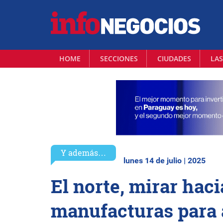
HOME
SECCIONES
CIUDADES
LAS
Y además…
lunes 14 de julio | 2025
El norte, mirar hac
manufacturas para 