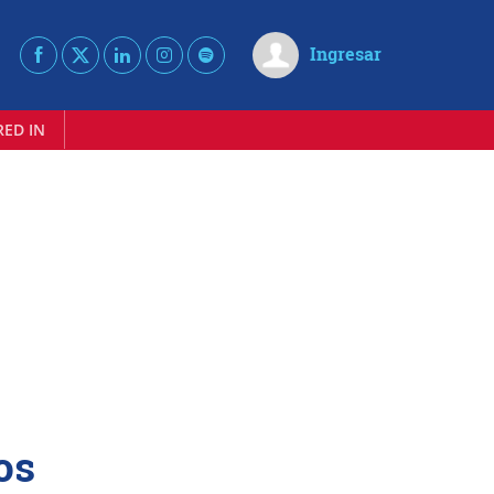
Ingresar
RED IN
os