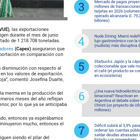
Mercado de pagos proyec
millones de transaccione
tarjetas en 2026 (volumen
operado alcanzaría G. 79,
billones)
(VUE)
, las exportaciones
igen durante el mes de junio
Nude Dining: Miami redefi
tado de 1.218.708 toneladas.
lujo gastronómico con la 
(nudista) más disruptiva 
adores
(Capex)
aseguraron que
xportación en comparación con
Starbucks Japón y la cáp
coleccionable que vale m
 disminución con respecto al
el café (el producto se co
en los valores de exportación.
en ecosistema)
oja”, comentó Josefina Duarte,
¿Una nueva hidroeléctrica
 la merma en la producción del
binacional? Reactivan en
rimeros meses del año reflejan
Argentina el debate sobr
ior, por lo que ya se anticipaba
Christi (un proyecto de U
millones)
sado, entonces ya esperábamos
isminuyeron mucho, entonces el
Déficit subirá al 3,9% para
ordenar las cuentas públi
saldar deudas atrasadas 
guen siendo el pilar del
Estado con proveedores