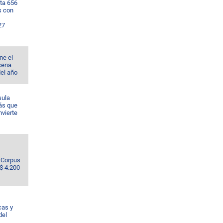
ta 656
s con
27
ne el
cena
del año
sula
ás que
nvierte
e Corpus
S$ 4.200
cas y
del