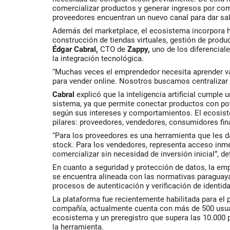
comercializar productos y generar ingresos por com
proveedores encuentran un nuevo canal para dar sal
Además del marketplace, el ecosistema incorpora h
construcción de tiendas virtuales, gestión de produc
Édgar Cabral,
CTO de
Zappy,
uno de los diferencial
la integración tecnológica.
“Muchas veces el emprendedor necesita aprender va
para vender online. Nosotros buscamos centralizar t
Cabral
explicó que la inteligencia artificial cumple 
sistema, ya que permite conectar productos con po
según sus intereses y comportamientos. El ecosist
pilares: proveedores, vendedores, consumidores fina
“Para los proveedores es una herramienta que les da
stock. Para los vendedores, representa acceso inme
comercializar sin necesidad de inversión inicial”, de
En cuanto a seguridad y protección de datos, la em
se encuentra alineada con las normativas paraguay
procesos de autenticación y verificación de identida
La plataforma fue recientemente habilitada para el 
compañía, actualmente cuenta con más de 500 usuar
ecosistema y un preregistro que supera las 10.000 p
la herramienta.