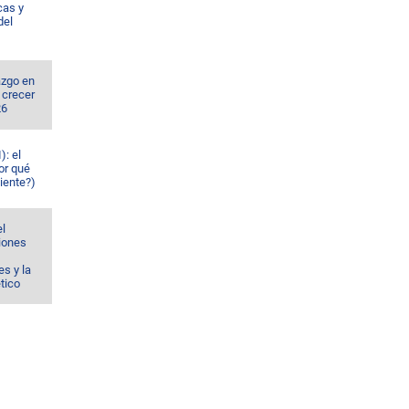
cas y
del
azgo en
 crecer
26
): el
or qué
iente?)
el
ciones
s y la
ético