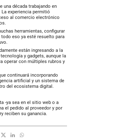
e una década trabajando en
 La experiencia permitió
cceso al comercio electrónico
os.
uchas herramientas, configurar
odo eso ya esté resuelto para
uvo.
damente están ingresando a la
 tecnología y gadgets, aunque la
a operar con múltiples rubros y
 que continuará incorporando
encia artificial y un sistema de
tro del ecosistema digital.
a -ya sea en el sitio web o a
a el pedido al proveedor y por
ery reciben su ganancia.