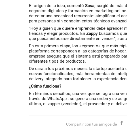
El origen de la idea, comentó
Sosa,
surgió de más d
negocios digitales y formación en marketing online.
detectar una necesidad recurrente: simplificar el a
para personas sin conocimientos técnicos avanzad
“Hoy alguien que quiere emprender debe aprender m
tiendas y elegir productos. En
Zappy
buscamos que t
que pueda enfocarse directamente en vender”, sost
En esta primera etapa, los segmentos que más rápi
plataforma corresponden a las categorías de hogar,
empresa asegura que el sistema está preparado par
diferentes tipos de productos.
De cara a los próximos meses, la startup adelantó
nuevas funcionalidades, más herramientas de intelig
delivery integrado para fortalecer la experiencia den
¿Cómo funciona?
En términos sencillos, una vez que se logra una vent
través de WhatsApp-, se genera una orden y se asign
último, el zapper (vendedor), el proveedor y el deliv
Compartir con tus amigos de