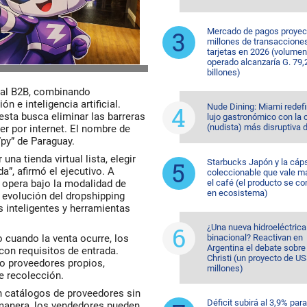
Mercado de pagos proyec
millones de transaccione
tarjetas en 2026 (volumen
operado alcanzaría G. 79,
billones)
 al B2B, combinando
 e inteligencia artificial.
Nude Dining: Miami redefi
esta busca eliminar las barreras
lujo gastronómico con la 
(nudista) más disruptiva 
r por internet. El nombre de
“py” de Paraguay.
a tienda virtual lista, elegir
Starbucks Japón y la cáp
”, afirmó el ejecutivo. A
coleccionable que vale m
opera bajo la modalidad de
el café (el producto se co
en ecosistema)
 evolución del dropshipping
s inteligentes y herramientas
¿Una nueva hidroeléctrica
 cuando la venta ocurre, los
binacional? Reactivan en
Argentina el debate sobr
 con requisitos de entrada
.
Christi (un proyecto de U
mo
proveedores propios,
millones)
de recolección
.
n catálogos de proveedores sin
Déficit subirá al 3,9% para
manera, los vendedores pueden