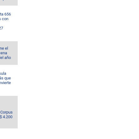
ta 656
s con
27
ne el
cena
del año
sula
ás que
nvierte
e Corpus
S$ 4.200