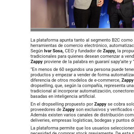
La plataforma apunta tanto al segmento B2C como
herramientas de comercio electrónico, automatización
Según
Ivar Sosa,
CEO y fundador de
Zappy,
la propu
tradicionales para quienes desean comenzar a vende
Zappy
proviene de la palabra en guaraní
sapy’aite y 
“En menos de 60 segundos una persona puede tener un
productos y empezar a vender de forma automatizada
diferencia de otros modelos de e-commerce,
Zappy
dropselling, que, según la compañía, representa una
tradicional al incorporar automatización, conectore
basadas en inteligencia artificial.
En el dropselling propuesto por
Zappy
se cobra solo
proveedores de
Zappy
son
exclusivos y verificados
Además existen varios canales de distribución co
deliveries, empresas logísticas, bodegas y puntos 
La plataforma permite que los usuarios seleccione
necesidad de comprar stock previamente. De esta 