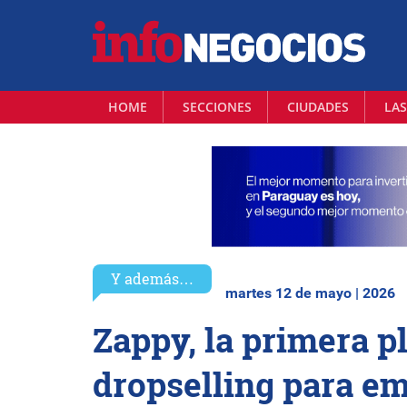
HOME
SECCIONES
CIUDADES
LAS
Y además…
martes 12 de mayo | 2026
Zappy, la primera 
dropselling para em