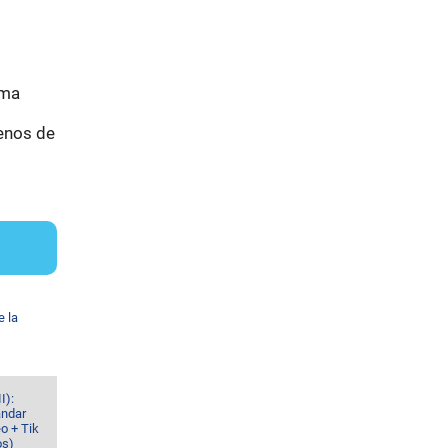
rma
menos de
e la
I):
ándar
o + Tik
os)