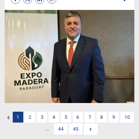
1
2
3
4
5
6
7
8
9
10
...
44
45