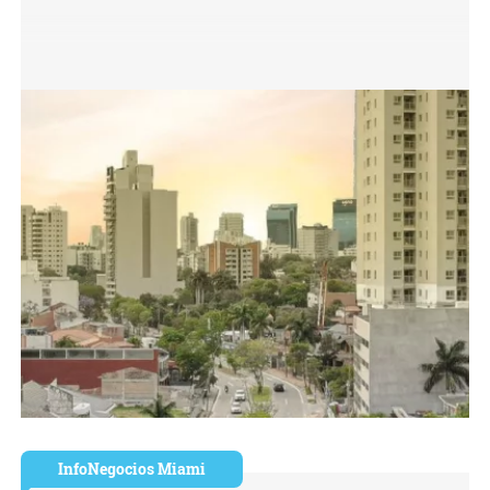
InfoNegocios Miami