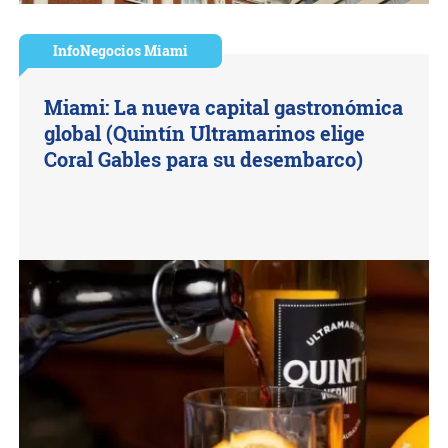
InfoNegocios Miami
Miami: La nueva capital gastronómica
global (Quintín Ultramarinos elige
Coral Gables para su desembarco)