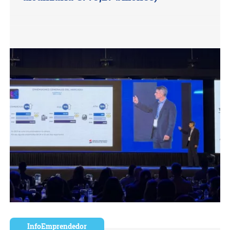
InfoEmprendedor