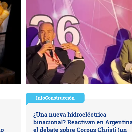
InfoConstrucción
¿Una nueva hidroeléctrica
binacional? Reactivan en Argentin
do
el debate sobre Corpus Christi (un