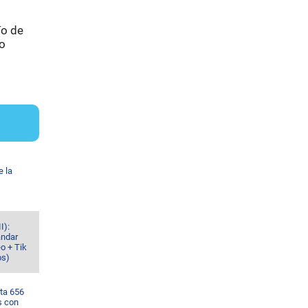
ío de
do
e la
I):
ándar
o + Tik
os)
ta 656
s con