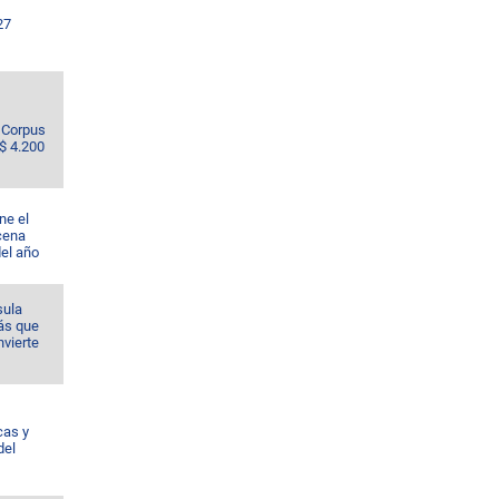
27
e Corpus
S$ 4.200
ne el
cena
del año
sula
ás que
nvierte
cas y
del