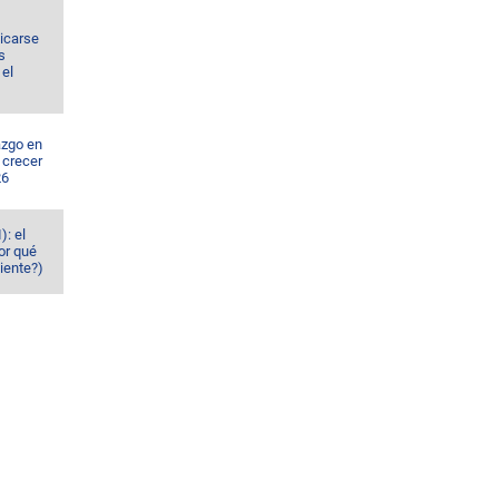
dicarse
s
el
azgo en
 crecer
26
): el
or qué
iente?)