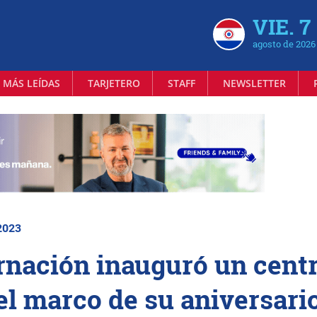
VIE. 7
agosto de 2026
 MÁS LEÍDAS
TARJETERO
STAFF
NEWSLETTER
2023
rnación inauguró un cent
el marco de su aniversari