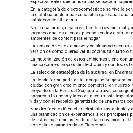
espacios reales que brindan una sensación hogareñ
En la categoría de electrodomésticos se vive la se
la distribución de muebles ideales que hacen que la
catálogos de alta gama.
Nos desafiamos; dejamos atrás lo convencional y r
logrando que los clientes puedan sentir y disfrutar d
ambientes de confort para el hogar.
La sensación de este nuevo y ya plasmado centro es
versión de cómo querés ver tu cocina, tu cuarto o t
La materialización de estos ambientes viene con u
financiaciones propias de Electroban y con todas l
La selección estratégica de la sucursal en Encarnac
La tienda forma parte de la triangulación geográfica
ciudad con gran crecimiento comercial en nuestro r
proyecto en la Perla del Sur, que, a través de su g
hogares a lo ancho y largo de nuestro país impactan
vida y con el respaldo garantizado de una marca con 
Nuestro foco está en el crecimiento sustentable y
una planificación de expandirnos a los principales 
de estas experiencias en donde la innovación real f
con calidad garantizada en Electroban.