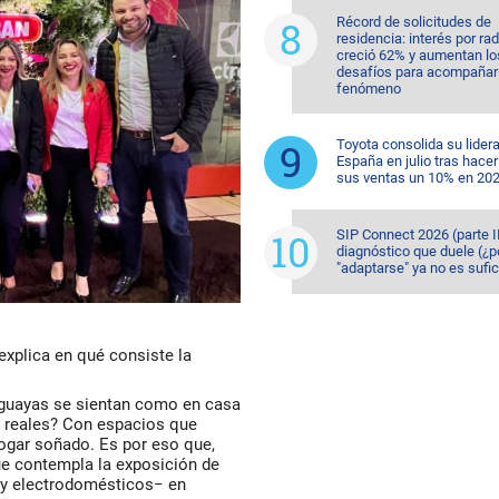
Récord de solicitudes de
residencia: interés por ra
creció 62% y aumentan lo
desafíos para acompañar 
fenómeno
Toyota consolida su lider
España en julio tras hacer
sus ventas un 10% en 20
SIP Connect 2026 (parte II
diagnóstico que duele (¿p
"adaptarse" ya no es sufic
explica en qué consiste la
raguayas se sientan como en casa
s reales? Con espacios que
 hogar soñado. Es por eso que,
e contempla la exposición de
 y electrodomésticos− en