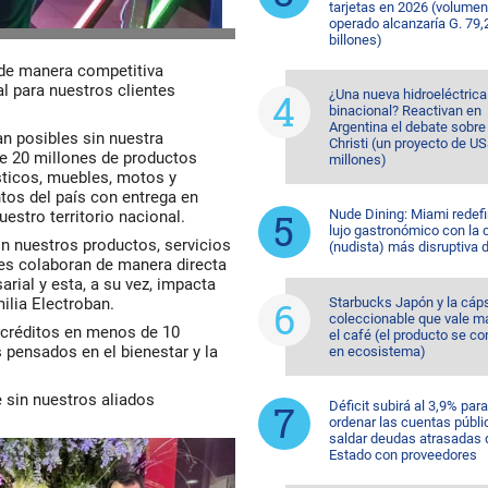
tarjetas en 2026 (volumen
operado alcanzaría G. 79,
billones)
 de manera competitiva
l para nuestros clientes
¿Una nueva hidroeléctrica
binacional? Reactivan en
Argentina el debate sobr
n posibles sin nuestra
Christi (un proyecto de U
e 20 millones de productos
millones)
ticos, muebles, motos y
tos del país con entrega en
Nude Dining: Miami redefi
estro territorio nacional.
lujo gastronómico con la 
n nuestros productos, servicios
(nudista) más disruptiva 
es colaboran de manera directa
rial y esta, a su vez, impacta
lia Electroban.
Starbucks Japón y la cáp
coleccionable que vale m
créditos en menos de 10
el café (el producto se co
pensados en el bienestar y la
en ecosistema)
le sin nuestros aliados
Déficit subirá al 3,9% para
ordenar las cuentas públi
saldar deudas atrasadas 
Estado con proveedores