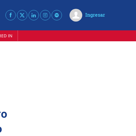
Ingresar
RED IN
ro
o