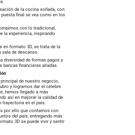
a.
nsación de la cocina soñada, con
 puesta final se vea como en los
ompimos con lo tradicional,
e la experiencia, inspirando
 en formato 3D, se trata de la
u sala de descanso.
na diversidad de formas pagos y
as bancas financieras aliadas.
ión
 principal de nuestro negocio,
ubro y logramos dar el célebre
ente, hemos llegado a más
do así en mejorar la calidad de
trayectoria en el país.
 es por ello que contamos con
puntos del país, entregando más
ormato 3D se puede vivir y sentir