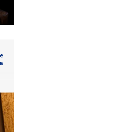
ue
ta