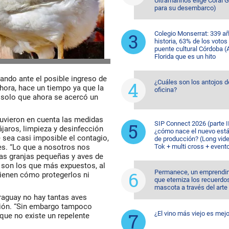
Ultramarinos elige Coral 
para su desembarco)
Colegio Monserrat: 339 a
historia, 63% de los votos
puente cultural Córdoba (A
Florida que es un hito
ando ante el posible ingreso de
¿Cuáles son los antojos d
ahora, hace un tiempo ya que la
oficina?
 solo que ahora se acercó un
tuvieron en cuenta las medidas
SIP Connect 2026 (parte II
jaros, limpieza y desinfección
¿cómo nace el nuevo est
 sea casi imposible el contagio,
de producción? (Long vide
es. “Lo que a nosotros nos
Tok + multi cross + event
as granjas pequeñas y aves de
e son los que más expuestos, al
Permanece, un emprendi
tienen cómo protegerlos ni
que eterniza los recuerdo
mascota a través del arte
raguay no hay tantas aves
ción. “Sin embargo tampoco
¿El vino más viejo es mejo
que no existe un repelente