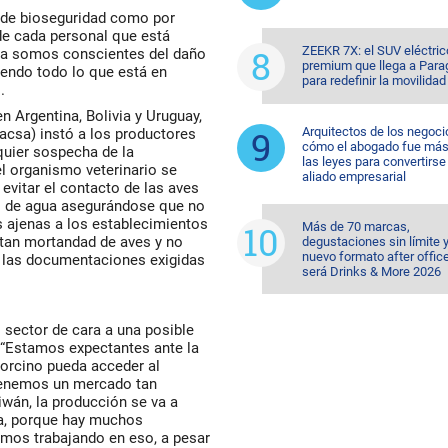
 de bioseguridad como por
de cada personal que está
ZEEKR 7X: el SUV eléctric
ala somos conscientes del daño
premium que llega a Para
iendo todo lo que está en
para redefinir la movilidad
.
n Argentina, Bolivia y Uruguay,
Arquitectos de los negoci
acsa) instó a los productores
cómo el abogado fue más 
lquier sospecha de la
las leyes para convertirse
l organismo veterinario se
aliado empresarial
evitar el contacto de las aves
es de agua asegurándose que no
s ajenas a los establecimientos
Más de 70 marcas,
ntan mortandad de aves y no
degustaciones sin límite 
nuevo formato after office
in las documentaciones exigidas
será Drinks & More 2026
 sector de cara a una posible
. “Estamos expectantes ante la
 porcino pueda acceder al
 tenemos un mercado tan
iwán, la producción se va a
a, porque hay muchos
amos trabajando en eso, a pesar