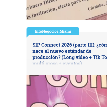
InfoNegocios Miami
SIP Connect 2026 (parte III): ¿có
nace el nuevo estándar de
producción? (Long video + Tik To
multi cross + eventos)