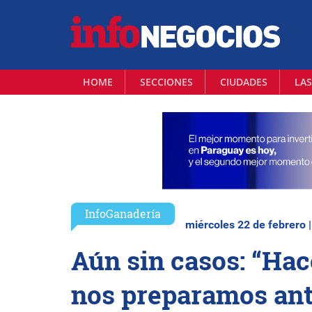
HOME
SECCIONES
CIUDADES
LAS
InfoGanadería
miércoles 22 de febrero 
Aún sin casos: “Hac
nos preparamos ante