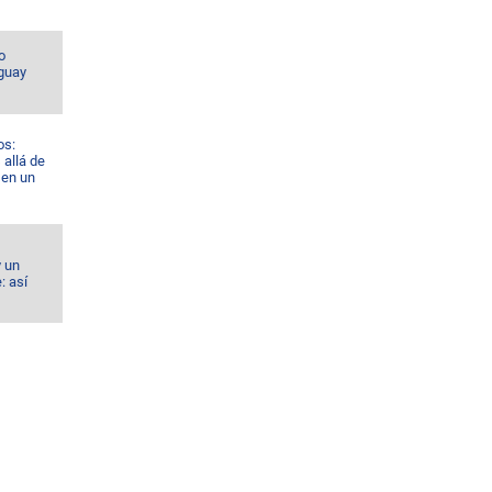
o
guay
os:
allá de
 en un
y un
: así