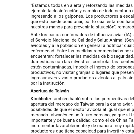
“Estamos todos en alerta y reforzando las medidas
ejemplo la desinfección y cambio de indumentaria 
ingresando a los galpones. Los productores a esc
que esto puede ocasionar, por lo cual estamos hac
nuestras manos para prevenir la situación”, remarcó
Ante los casos confirmados de influenza aviar (IA) e
el Servicio Nacional de Calidad y Salud Animal (Sen
avícolas y a la población en general a notificar cua
enfermedad. Entre las medidas recomendadas por e
encuentran: fortalecer las medidas de bioseguridad, 
domésticas con las silvestres, controlar las fuent
estén contaminadas, impedir el ingreso de persona
productivos, no visitar granjas o lugares que prese
ingresar aves vivas o productos avícolas al país s
por la institución.
Apertura de Taiwán
Kirchhofer
también habló sobre las perspectivas del
apertura del mercado de Taiwán para la carne aviar
posibilidad de que el sector avícola al igual que el
mercado taiwanés en un futuro cercano, ya que si
importante y de buena calidad, como el de China Ta
incrementar favorablemente y de manera muy rápid
productores que tiene capacidad para invertir y est