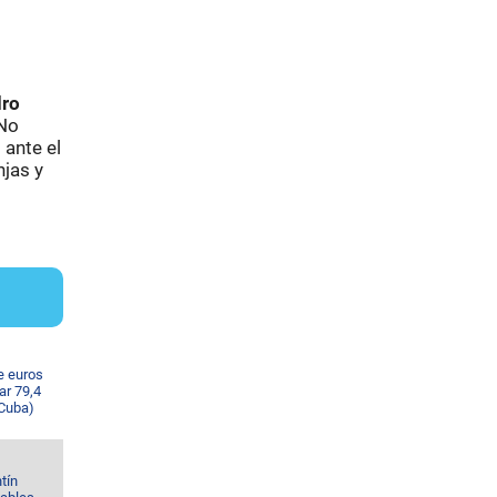
ro
 No
ante el
njas y
e euros
ar 79,4
 Cuba)
tín