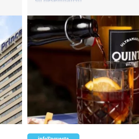
su desembarco)
infoEncuesta