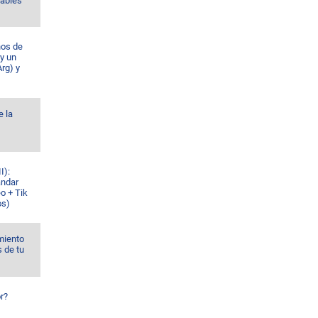
Gables
ños de
 y un
rg) y
e la
I):
ándar
o + Tik
os)
miento
s de tu
r?